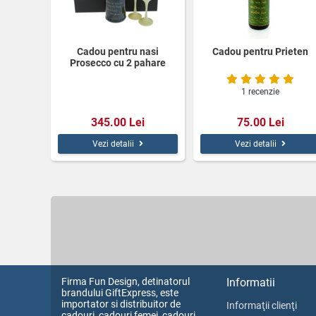
Cadou pentru nasi
Cadou pentru Prieten
Prosecco cu 2 pahare
pictate
1 recenzie
345.00 Lei
75.00 Lei
Vezi detalii
Vezi detalii
Firma Fun Design, detinatorul
Informatii
brandului GiftExpress, este
importator si distribuitor de
Informaţii clienţi
cadouri, cadouri femei, cadouri