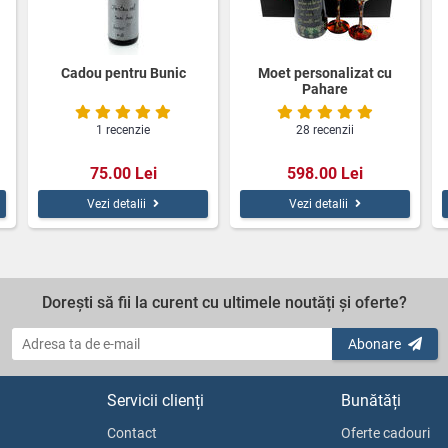
Cadou pentru Bunic
Moet personalizat cu
Pahare
1 recenzie
28 recenzii
75.00 Lei
598.00 Lei
Vezi detalii
Vezi detalii
Dorești să fii la curent cu ultimele noutăți și oferte?
Abonare
Servicii clienți
Bunătăți
Contact
Oferte cadouri