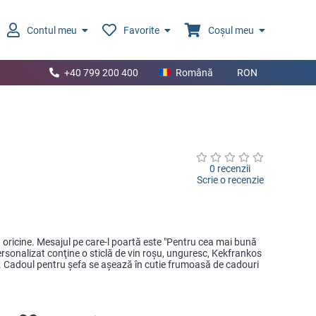
Contul meu
Favorite
Coșul meu
+40 799 200 400
Română
RON
0 recenzii
Scrie o recenzie
 oricine. Mesajul pe care-l poartă este "Pentru cea mai bună
ersonalizat conţine o sticlă de vin roşu, unguresc, Kekfrankos
. Cadoul pentru şefa se aşează în cutie frumoasă de cadouri