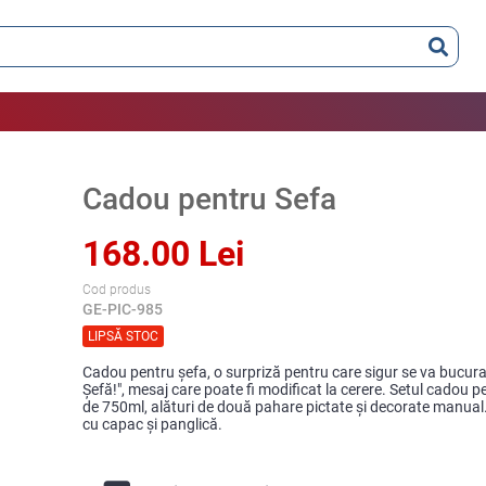
Cadou pentru Sefa
168.00 Lei
Cod produs
GE-PIC-985
LIPSĂ STOC
Cadou pentru şefa, o surpriză pentru care sigur se va bucura
Şefă!", mesaj care poate fi modificat la cerere. Setul cadou p
de 750ml, alături de două pahare pictate şi decorate manual
cu capac şi panglică.