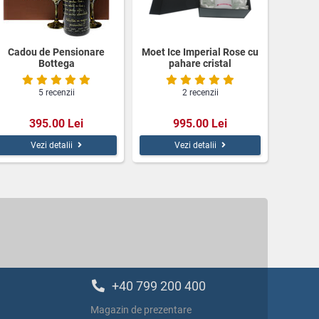
Cadou de Pensionare
Moet Ice Imperial Rose cu
Bottega
pahare cristal
5 recenzii
2 recenzii
395.00 Lei
995.00 Lei
Vezi detalii
Vezi detalii
+40 799 200 400
Magazin de prezentare