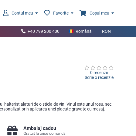
Contul meu
Favorite
Coșul meu
+40 799 200 400
Română
RON
0 recenzii
Scrie o recenzie
halterist alaturi de o sticla de vin. Vinul este unul rosu, sec,
ersonalizat prin aplicarea unei placute gravate cu mesaj.
Ambalaj cadou
Gratuit la orice comandă