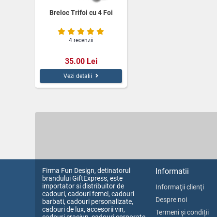
Breloc Trifoi cu 4 Foi
4 recenzii
35.00 Lei
Vezi detalii
Firma Fun Design, detinatorul
Informatii
brandului GiftExpress, este
importator si distribuitor de
Informaţii clienţi
cadouri, cadouri femei, cadouri
Despre noi
barbati, cadouri personalizate,
cadouri de lux, accesorii vin,
Termeni și condiții
cadouri craciun, cadouri corporate