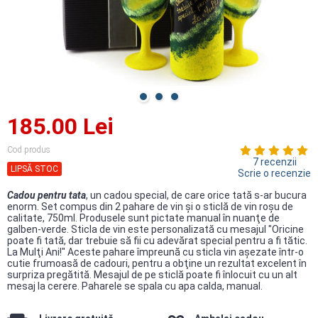
185.00 Lei
Cod produs
7 recenzii
LIPSĂ STOC
Scrie o recenzie
Cadou pentru tata
, un cadou special, de care orice tată s-ar bucura
enorm. Set compus din 2 pahare de vin şi o sticlă de vin roşu de
calitate, 750ml. Produsele sunt pictate manual în nuanţe de
galben-verde. Sticla de vin este personalizată cu mesajul "Oricine
poate fi tată, dar trebuie să fii cu adevărat special pentru a fi tătic.
La Mulţi Ani!" Aceste pahare împreună cu sticla vin aşezate într-o
cutie frumoasă de cadouri, pentru a obţine un rezultat excelent în
surpriza pregătită. Mesajul de pe sticlă poate fi înlocuit cu un alt
mesaj la cerere. Paharele se spala cu apa calda, manual.