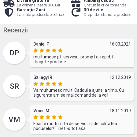
Livrare gratuită
Ambalaj cadou
La comenzi peste 300 Lei
Gratuit la orice comandă
Garanție 2 ani
30 de zile
La toate produsele electrice
Drept de returnare produse
Recenzii
Daniel P.
16.03.2021
DP
multumesc pt. serviciul prompt di rapid. f.
dragute produse.
Szilagyi R.
12.12.2019
SR
Va multumesc mult! Cadoul a ajuns la timp. Cu
siguranta am sa mai comand de la voi!
Voicu M.
18.11.2019
VM
Foarte multumita de servicii si de calitatea
poduselor! Tineti-o tot asa!