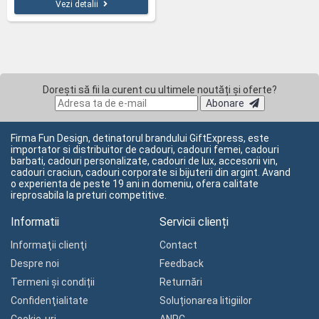
Vezi detalii
Dorești să fii la curent cu ultimele noutăți și oferte?
Abonare
Firma Fun Design, detinatorul brandului GiftExpress, este
importator si distribuitor de cadouri, cadouri femei, cadouri
barbati, cadouri personalizate, cadouri de lux, accesorii vin,
cadouri craciun, cadouri corporate si bijuterii din argint. Avand
o experienta de peste 19 ani in domeniu, ofera calitate
ireprosabila la preturi competitive.
Informatii
Servicii clienți
Informaţii clienţi
Contact
Despre noi
Feedback
Termeni și condiții
Returnări
Confidenţialitate
Soluționarea litigiilor