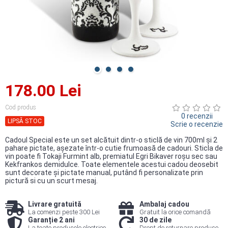
178.00 Lei
Cod produs
0 recenzii
LIPSĂ STOC
Scrie o recenzie
Cadoul Special este un set alcătuit dintr-o sticlă de vin 700ml şi 2
pahare pictate, aşezate într-o cutie frumoasă de cadouri. Sticla de
vin poate fi Tokaji Furmint alb, premiatul Egri Bikaver roşu sec sau
Kekfrankos demidulce. Toate elementele acestui cadou deosebit
sunt decorate şi pictate manual, putând fi personalizate prin
pictură si cu un scurt mesaj.
Livrare gratuită
Ambalaj cadou
La comenzi peste 300 Lei
Gratuit la orice comandă
Garanție 2 ani
30 de zile
La toate produsele electrice
Drept de returnare produse