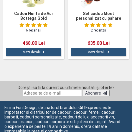
Cadou Nunta de Aur
Set cadou Moet
Bottega Gold
personalizat cu pahare
Viata
6 recenzii
2 recenzii
468.00 Lei
635.00 Lei
Vezi detalii
Vezi detalii
Dorești să fii la curent cu ultimele noutăți și oferte?
Abonare
Firma Fun Design, detinatorul brandului GiftExpress, este
importator si distribuitor de cadouri, cadouri femei, cadouri
barbati, cadouri personalizate, cadouri de lux, accesorii vin,
cadouri craciun, cadouri corporate si bijuterii din argint. Avand
o experienta de peste 19 ani in domeniu, ofera calitate
ireprosabila la preturi competitive.