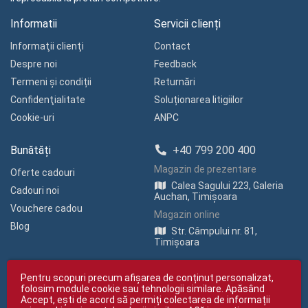
Informatii
Servicii clienți
Informaţii clienţi
Contact
Despre noi
Feedback
Termeni și condiții
Returnări
Confidenţialitate
Soluționarea litigiilor
Cookie-uri
ANPC
Bunătăți
+40 799 200 400
Magazin de prezentare
Oferte cadouri
Calea Sagului 223, Galeria
Cadouri noi
Auchan, Timișoara
Vouchere cadou
Magazin online
Blog
Str. Câmpului nr. 81,
Timișoara
Pentru scopuri precum afișarea de conținut personalizat,
folosim module cookie sau tehnologii similare. Apăsând
Accept, ești de acord să permiți colectarea de informații