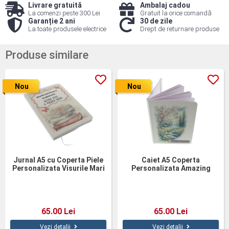
Livrare gratuită
Ambalaj cadou
La comenzi peste 300 Lei
Gratuit la orice comandă
Garanție 2 ani
30 de zile
La toate produsele electrice
Drept de returnare produse
Produse similare
Nou
Nou
Jurnal A5 cu Coperta Piele
Caiet A5 Coperta
Personalizata Visurile Mari
Personalizata Amazing
65.00 Lei
65.00 Lei
Vezi detalii
Vezi detalii