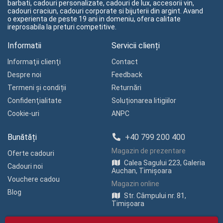
barbati, cadouri personalizate, cadouri de lux, accesorii vin,
cadouri craciun, cadouri corporate si bijuterii din argint. Avand
o experienta de peste 19 ani in domeniu, ofera calitate
ireprosabila la preturi competitive.
Informatii
Servicii clienți
Informaţii clienţi
Contact
Despre noi
Feedback
Termeni și condiții
Returnări
Confidenţialitate
Soluționarea litigiilor
Cookie-uri
ANPC
Bunătăți
+40 799 200 400
Magazin de prezentare
Oferte cadouri
Calea Sagului 223, Galeria
Cadouri noi
Auchan, Timișoara
Vouchere cadou
Magazin online
Blog
Str. Câmpului nr. 81,
Timișoara