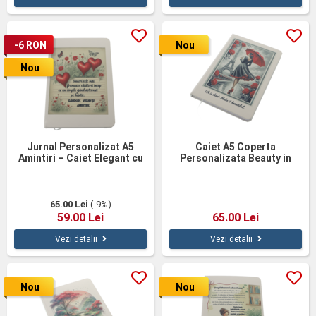
-6 RON
Nou
Nou
Jurnal Personalizat A5
Caiet A5 Coperta
Amintiri – Caiet Elegant cu
Personalizata Beauty in
Mesaj Inspirațional
Paris
65.00 Lei
(-9%)
59.00 Lei
65.00 Lei
Vezi detalii
Vezi detalii
Nou
Nou