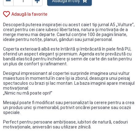
Adaugă în coș
Adaugă la favorite
Descoperă puterea inspirației cu acest caiet tip jurnal A5 „Vulture”,
creat pentru cei care iubesc libertatea, natura și motivația de a
merge mereu mai departe. Caietul conține 100 de pagini liniate,
ideale pentru notițe, planuri, gânduri sau jurnal personal.
Coperta exterioară albă este întărită și îmbrăcată în piele fină PU,
oferind un aspect elegant și premium. Agenda este prevăzută cu
bandă elastică pentru închidere și semn de carte din satin pentru
un plus de confort și rafinament.
Designul impresionant al copertei surprinde imaginea unui vultur
maiestuos în momentul în care își ia zborul, deasupra unui peisaj
spectaculos cu brazi și lac montan. La baza imaginii apare mesajul
motivațional:
„Nimic nu mă poate opri!”
Mesajul poate fi modificat sau personalizat la cerere pentru a crea
un produs unic și memorabil, potrivit oricărei persoane sau ocazii
speciale.
Perfect pentru persoane ambițioase, iubitori de natură, cadouri
motivaționale, aniversări sau utilizare zilnică.