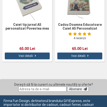
Caiet tip jurnal A5
Cadou Doamna Educatoare
personalizat Povestea mea
Caiet A5 Personalizat
4 recenzii
65.00 Lei
65.00 Lei
Vezi detalii
Vezi detalii
Dorești să fii la curent cu ultimele noutăți și oferte?
Abonare
Firma Fun Design, detinatorul brandului GiftExpress, este
importator si distribuitor de cadouri, cadouri femei, cadouri