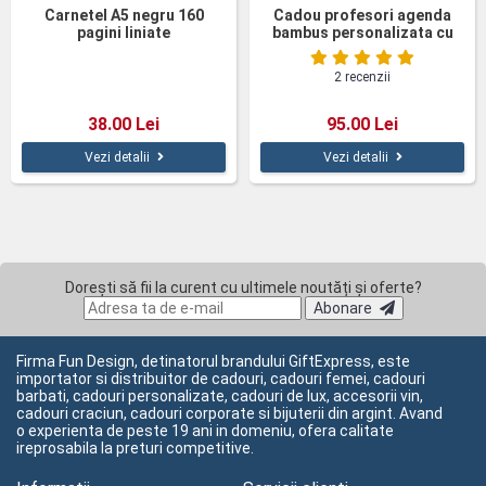
Carnetel A5 negru 160
Cadou profesori agenda
pagini liniate
bambus personalizata cu
pix
2 recenzii
38.00 Lei
95.00 Lei
Vezi detalii
Vezi detalii
Dorești să fii la curent cu ultimele noutăți și oferte?
Abonare
Firma Fun Design, detinatorul brandului GiftExpress, este
importator si distribuitor de cadouri, cadouri femei, cadouri
barbati, cadouri personalizate, cadouri de lux, accesorii vin,
cadouri craciun, cadouri corporate si bijuterii din argint. Avand
o experienta de peste 19 ani in domeniu, ofera calitate
ireprosabila la preturi competitive.