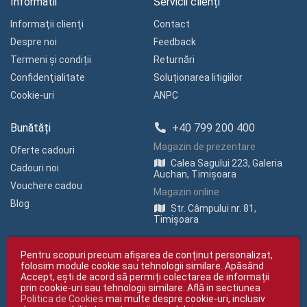
Informatii
Servicii clienți
Informaţii clienţi
Contact
Despre noi
Feedback
Termeni și condiții
Returnări
Confidenţialitate
Soluționarea litigiilor
Cookie-uri
ANPC
Bunătăți
+40 799 200 400
Magazin de prezentare
Oferte cadouri
Calea Sagului 223, Galeria
Cadouri noi
Auchan, Timișoara
Vouchere cadou
Magazin online
Blog
Str. Câmpului nr. 81,
Timișoara
Pentru scopuri precum afișarea de conținut personalizat,
folosim module cookie sau tehnologii similare. Apăsând
Accept, ești de acord să permiți colectarea de informații
prin cookie-uri sau tehnologii similare. Află in sectiunea
Politica de Cookies
mai multe despre cookie-uri, inclusiv
Copyright © giftexpress.ro | Toate drepturile rezervate