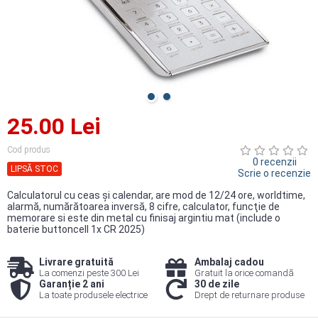
25.00 Lei
Cod produs
0 recenzii
LIPSĂ STOC
Scrie o recenzie
Calculatorul cu ceas şi calendar, are mod de 12/24 ore, worldtime,
alarmă, numărătoarea inversă, 8 cifre, calculator, funcţie de
memorare si este din metal cu finisaj argintiu mat (include o
baterie buttoncell 1x CR 2025)
Livrare gratuită
Ambalaj cadou
La comenzi peste 300 Lei
Gratuit la orice comandă
Garanție 2 ani
30 de zile
La toate produsele electrice
Drept de returnare produse