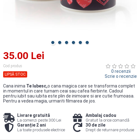
35.00 Lei
Cod produs
0 recenzii
LIPSĂ STOC
Scrie o recenzie
Cana inima
Te Iubesc,
o cana magica care se transforma complet
in momentul in care turnam ceai sau cafea fierbinte. Cadoul
pentru iubit sau iubita este plin de inimoare si are cutie frumoasa.
Pentru a vedea magia, urmariti filmarea de jos.
Livrare gratuită
Ambalaj cadou
La comenzi peste 300 Lei
Gratuit la orice comandă
Garanție 2 ani
30 de zile
La toate produsele electrice
Drept de returnare produse