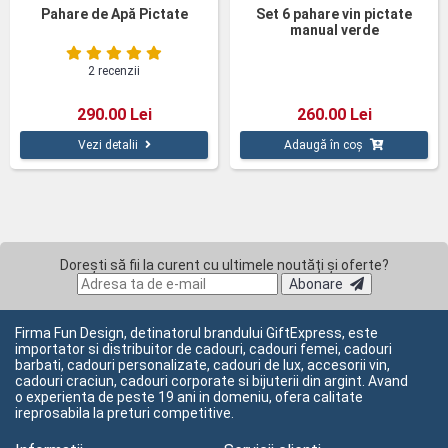
Pahare de Apă Pictate
Set 6 pahare vin pictate
manual verde
2 recenzii
290.00 Lei
260.00 Lei
Vezi detalii
Adaugă în coș
Dorești să fii la curent cu ultimele noutăți și oferte?
Abonare
Firma Fun Design, detinatorul brandului GiftExpress, este
importator si distribuitor de cadouri, cadouri femei, cadouri
barbati, cadouri personalizate, cadouri de lux, accesorii vin,
cadouri craciun, cadouri corporate si bijuterii din argint. Avand
o experienta de peste 19 ani in domeniu, ofera calitate
ireprosabila la preturi competitive.