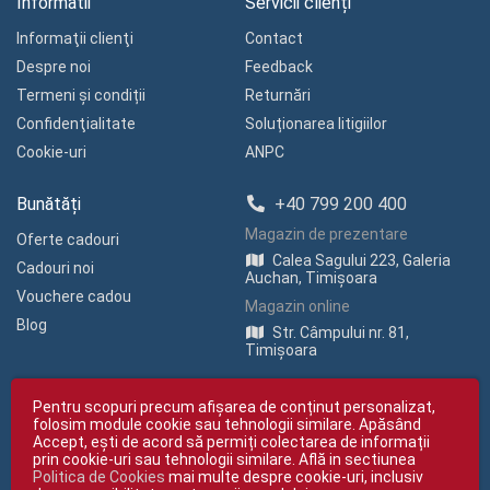
Informatii
Servicii clienți
Informaţii clienţi
Contact
Despre noi
Feedback
Termeni și condiții
Returnări
Confidenţialitate
Soluționarea litigiilor
Cookie-uri
ANPC
Bunătăți
+40 799 200 400
Magazin de prezentare
Oferte cadouri
Calea Sagului 223, Galeria
Cadouri noi
Auchan, Timișoara
Vouchere cadou
Magazin online
Blog
Str. Câmpului nr. 81,
Timișoara
Pentru scopuri precum afișarea de conținut personalizat,
folosim module cookie sau tehnologii similare. Apăsând
Accept, ești de acord să permiți colectarea de informații
prin cookie-uri sau tehnologii similare. Află in sectiunea
Politica de Cookies
mai multe despre cookie-uri, inclusiv
Copyright © giftexpress.ro | Toate drepturile rezervate