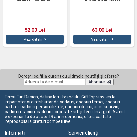
52.00 Lei
63.00 Lei
Vezi detalii
Vezi detalii
Dorești să fii la curent cu ultimele noutăți și oferte?
Abonare
Firma Fun Design, detinatorul brandului GiftExpress, este
importator si distribuitor de cadouri, cadouri femei, cadouri
barbati, cadouri personalizate, cadouri de lux, accesorii vin,
cadouri craciun, cadouri corporate si bijuterii din argint. Avand
o experienta de peste 19 ani in domeniu, ofera calitate
ireprosabila la preturi competitive.
Informatii
Servicii clienți