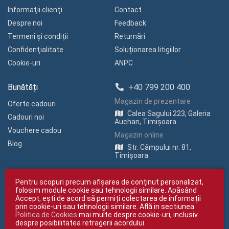
Informaţii clienţi
Contact
Despre noi
Feedback
Termeni și condiții
Returnări
Confidenţialitate
Soluționarea litigiilor
Cookie-uri
ANPC
Bunătăți
+40 799 200 400
Magazin de prezentare
Oferte cadouri
Calea Sagului 223, Galeria
Cadouri noi
Auchan, Timișoara
Vouchere cadou
Magazin online
Blog
Str. Câmpului nr. 81,
Timișoara
Pentru scopuri precum afișarea de conținut personalizat,
folosim module cookie sau tehnologii similare. Apăsând
Accept, ești de acord să permiți colectarea de informații
prin cookie-uri sau tehnologii similare. Află in sectiunea
Politica de Cookies
mai multe despre cookie-uri, inclusiv
Copyright © giftexpress.ro | Toate drepturile rezervate
despre posibilitatea retragerii acordului.
giftexpress.ro aparține de Fun Design SRL (CUI RO 15651694, Nr. Reg. Com.