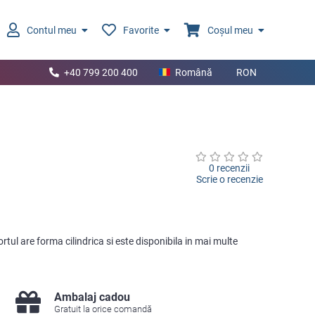
Contul meu
Favorite
Coșul meu
+40 799 200 400
Română
RON
0 recenzii
Scrie o recenzie
tul are forma cilindrica si este disponibila in mai multe
Ambalaj cadou
Gratuit la orice comandă