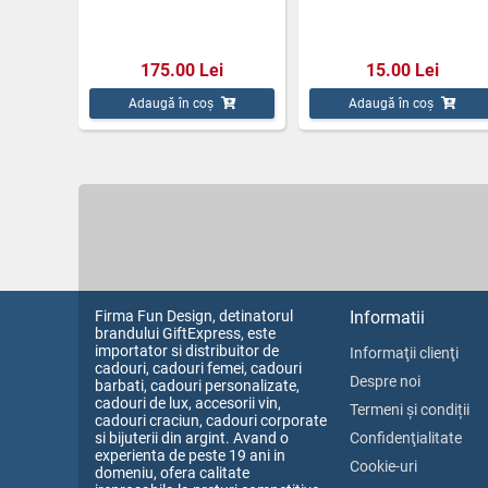
175.00 Lei
15.00 Lei
Adaugă în coș
Adaugă în coș
Firma Fun Design, detinatorul
Informatii
brandului GiftExpress, este
importator si distribuitor de
Informaţii clienţi
cadouri, cadouri femei, cadouri
Despre noi
barbati, cadouri personalizate,
cadouri de lux, accesorii vin,
Termeni și condiții
cadouri craciun, cadouri corporate
si bijuterii din argint. Avand o
Confidenţialitate
experienta de peste 19 ani in
Cookie-uri
domeniu, ofera calitate