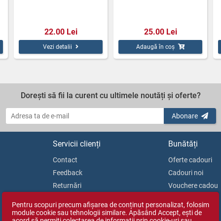
22.00 Lei
25.00 Lei
Vezi detalii
Adaugă în coș
Dorești să fii la curent cu ultimele noutăți și oferte?
Abonare
Servicii clienți
Bunătăți
Contact
Oferte cadouri
Feedback
Cadouri noi
Returnări
Vouchere cadou
Soluționarea litigiilor
Blog
Pentru scopuri precum afișarea de conținut personalizat, folosim
ANPC
module cookie sau tehnologii similare. Apăsând Accept, ești de
acord să permiți colectarea de informații prin cookie-uri sau