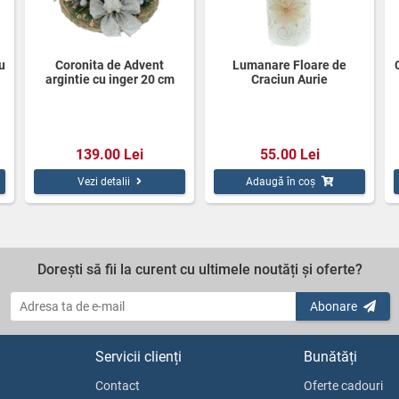
u
Coronita de Advent
Lumanare Floare de
argintie cu inger 20 cm
Craciun Aurie
139.00 Lei
55.00 Lei
Vezi detalii
Adaugă în coș
Dorești să fii la curent cu ultimele noutăți și oferte?
Abonare
Servicii clienți
Bunătăți
Contact
Oferte cadouri