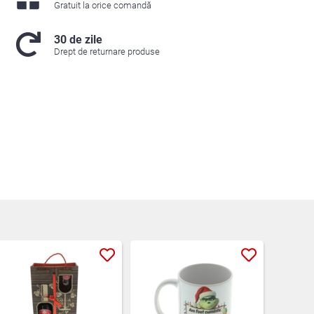
Gratuit la orice comandă
30 de zile
Drept de returnare produse