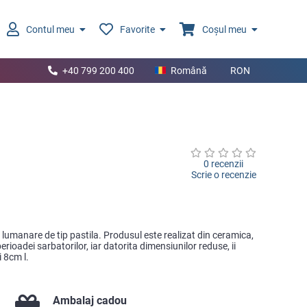
Contul meu
Favorite
Coșul meu
+40 799 200 400
Română
RON
0 recenzii
Scrie o recenzie
umanare de tip pastila. Produsul este realizat din ceramica,
erioadei sarbatorilor, iar datorita dimensiunilor reduse, ii
i 8cm l.
Ambalaj cadou