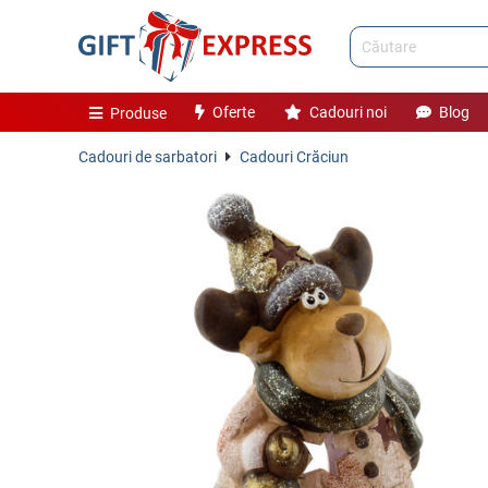
Oferte
Cadouri noi
Blog
Produse
Cadouri de sarbatori
Cadouri Crăciun