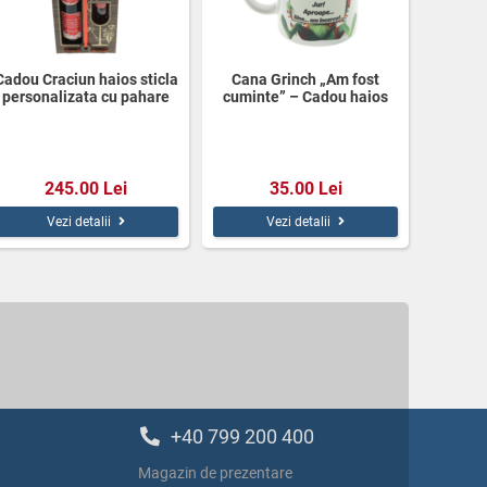
Cadou Craciun haios sticla
Cana Grinch „Am fost
personalizata cu pahare
cuminte” – Cadou haios
Divin
Crăciun | 350 ml
245.00 Lei
35.00 Lei
Vezi detalii
Vezi detalii
+40 799 200 400
Magazin de prezentare