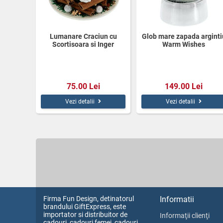
Lumanare Craciun cu
Glob mare zapada arginti
Scortisoara si Inger
Warm Wishes
75.00 Lei
149.00 Lei
Vezi detalii
Vezi detalii
Firma Fun Design, detinatorul
Informatii
brandului GiftExpress, este
importator si distribuitor de
Informaţii clienţi
cadouri, cadouri femei, cadouri