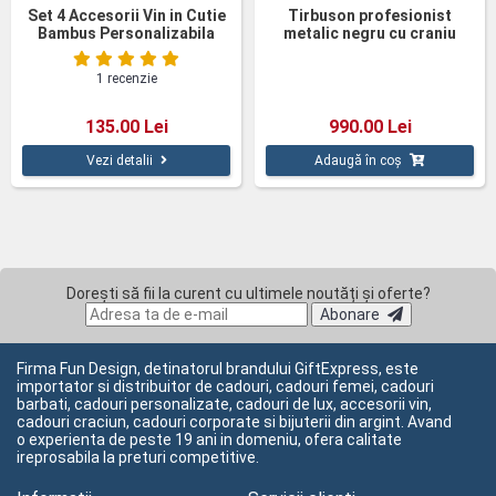
Set 4 Accesorii Vin in Cutie
Tirbuson profesionist
Bambus Personalizabila
metalic negru cu craniu
1 recenzie
135.00 Lei
990.00 Lei
Vezi detalii
Adaugă în coș
Dorești să fii la curent cu ultimele noutăți și oferte?
Abonare
Firma Fun Design, detinatorul brandului GiftExpress, este
importator si distribuitor de cadouri, cadouri femei, cadouri
barbati, cadouri personalizate, cadouri de lux, accesorii vin,
cadouri craciun, cadouri corporate si bijuterii din argint. Avand
o experienta de peste 19 ani in domeniu, ofera calitate
ireprosabila la preturi competitive.