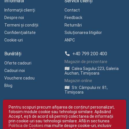
Informatii
Servicii clienți
Informaţii clienţi
Contact
Despre noi
Feedback
Termeni și condiții
Returnări
Confidenţialitate
Soluționarea litigiilor
Cookie-uri
ANPC
Bunătăți
+40 799 200 400
Magazin de prezentare
Oferte cadouri
Calea Sagului 223, Galeria
Cadouri noi
Auchan, Timișoara
Vouchere cadou
Magazin online
Blog
Str. Câmpului nr. 81,
Timișoara
Pentru scopuri precum afișarea de conținut personalizat,
folosim module cookie sau tehnologii similare. Apăsând
Accept, ești de acord să permiți colectarea de informații
prin cookie-uri sau tehnologii similare. Află in sectiunea
Politica de Cookies
mai multe despre cookie-uri, inclusiv
Copyright © giftexpress.ro | Toate drepturile rezervate