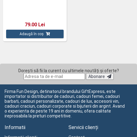
79.00 Lei
Adaugă în coș
Dorești să fii la curent cu ultimele noutăți și oferte?
Abonare
Firma Fun Design, detinatorul brandului GiftExpress, este
importator si distribuitor de cadouri, cadouri femei, cadouri
barbati, cadouri personalizate, cadouri de lux, accesorii vin,
cadouri craciun, cadouri corporate si bijuterii din argint. Avand
o experienta de peste 19 ani in domeniu, ofera calitate
ireprosabila la preturi competitive.
Informatii
Servicii clienți