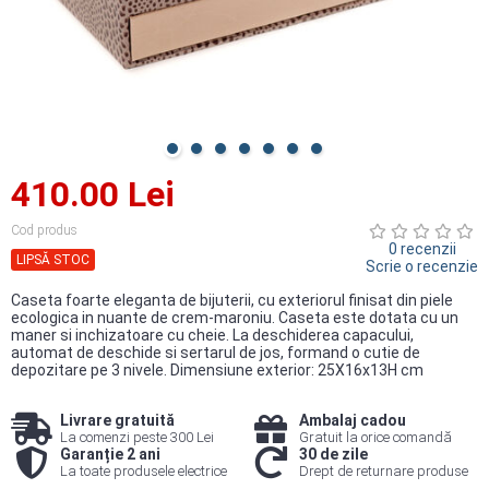
410.00 Lei
Cod produs
0 recenzii
LIPSĂ STOC
Scrie o recenzie
Caseta foarte eleganta de bijuterii, cu exteriorul finisat din piele
ecologica in nuante de crem-maroniu. Caseta este dotata cu un
maner si inchizatoare cu cheie. La deschiderea capacului,
automat de deschide si sertarul de jos, formand o cutie de
depozitare pe 3 nivele. Dimensiune exterior: 25X16x13H cm
Livrare gratuită
Ambalaj cadou
La comenzi peste 300 Lei
Gratuit la orice comandă
Garanție 2 ani
30 de zile
La toate produsele electrice
Drept de returnare produse