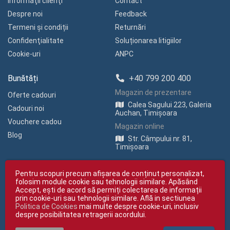
Informaţii clienţi
Contact
Despre noi
Feedback
Termeni și condiții
Returnări
Confidenţialitate
Soluționarea litigiilor
Cookie-uri
ANPC
Bunătăți
+40 799 200 400
Magazin de prezentare
Oferte cadouri
Calea Sagului 223, Galeria
Cadouri noi
Auchan, Timișoara
Vouchere cadou
Magazin online
Blog
Str. Câmpului nr. 81,
Timișoara
Pentru scopuri precum afișarea de conținut personalizat,
folosim module cookie sau tehnologii similare. Apăsând
Accept, ești de acord să permiți colectarea de informații
prin cookie-uri sau tehnologii similare. Află in sectiunea
Politica de Cookies
mai multe despre cookie-uri, inclusiv
Copyright © giftexpress.ro | Toate drepturile rezervate
despre posibilitatea retragerii acordului.
giftexpress.ro aparține de Fun Design SRL (CUI RO 15651694, Nr. Reg. Com.
J35/1813/2003).