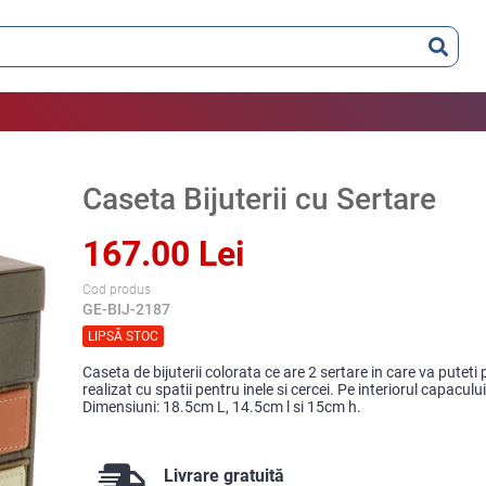
Caseta Bijuterii cu Sertare
167.00 Lei
Cod produs
GE-BIJ-2187
LIPSĂ STOC
Caseta de bijuterii colorata ce are 2 sertare in care va puteti
realizat cu spatii pentru inele si cercei. Pe interiorul capaculu
Dimensiuni: 18.5cm L, 14.5cm l si 15cm h.
Livrare gratuită