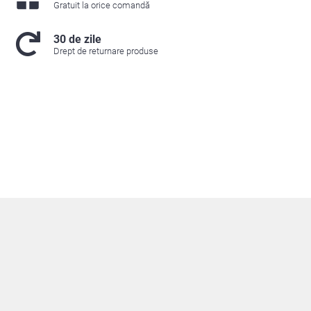
Gratuit la orice comandă
30 de zile
Drept de returnare produse