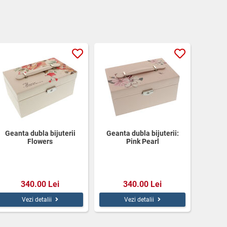
Geanta dubla bijuterii
Geanta dubla bijuterii:
Flowers
Pink Pearl
340.00 Lei
340.00 Lei
Vezi detalii
Vezi detalii