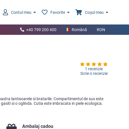
Contul meu
Favorite
Coșul meu
+40 799 200 400
Română
RON
1 recenzie
Scrie o recenzie
 pastra lantisoarele si bratarile. Compartimentul de sus este
i gasiti si o oglinda. Cutia este imbracata in piele ecologica.
Ambalaj cadou