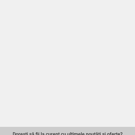
Dorești să fii la curent cu ultimele noutăți și oferte?