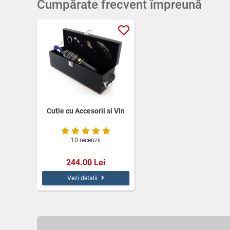
Cumpărate frecvent împreună
Cutie cu Accesorii si Vin
10 recenzii
244.00 Lei
Vezi detalii