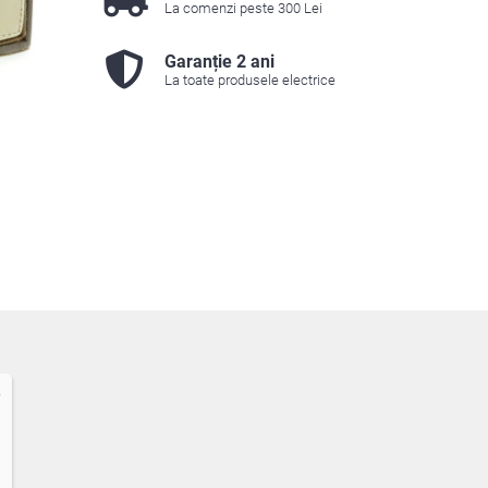
La comenzi peste 300 Lei
Garanție 2 ani
La toate produsele electrice
6