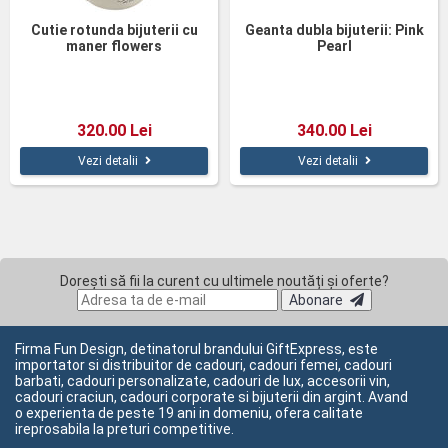
Cutie rotunda bijuterii cu
Geanta dubla bijuterii: Pink
maner flowers
Pearl
320.00 Lei
340.00 Lei
Vezi detalii
Vezi detalii
Dorești să fii la curent cu ultimele noutăți și oferte?
Abonare
Firma Fun Design, detinatorul brandului GiftExpress, este
importator si distribuitor de cadouri, cadouri femei, cadouri
barbati, cadouri personalizate, cadouri de lux, accesorii vin,
cadouri craciun, cadouri corporate si bijuterii din argint. Avand
o experienta de peste 19 ani in domeniu, ofera calitate
ireprosabila la preturi competitive.