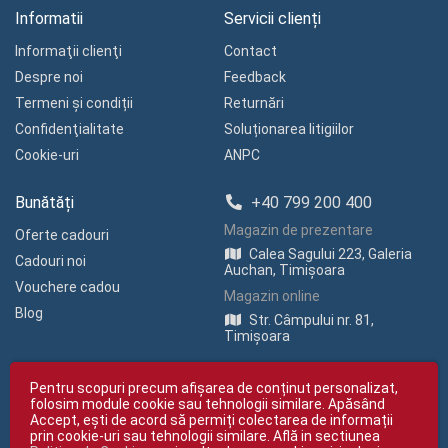
Informatii
Servicii clienți
Informaţii clienţi
Contact
Despre noi
Feedback
Termeni și condiții
Returnări
Confidenţialitate
Soluționarea litigiilor
Cookie-uri
ANPC
Bunătăți
+40 799 200 400
Magazin de prezentare
Oferte cadouri
Calea Sagului 223, Galeria
Cadouri noi
Auchan, Timișoara
Vouchere cadou
Magazin online
Blog
Str. Câmpului nr. 81,
Timișoara
Pentru scopuri precum afișarea de conținut personalizat,
folosim module cookie sau tehnologii similare. Apăsând
Accept, ești de acord să permiți colectarea de informații
prin cookie-uri sau tehnologii similare. Află in sectiunea