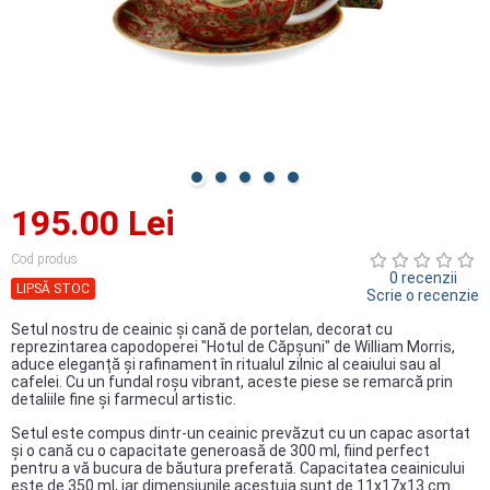
195.00 Lei
Cod produs
0 recenzii
LIPSĂ STOC
Scrie o recenzie
Setul nostru de ceainic și cană de portelan, decorat cu
reprezintarea capodoperei "Hotul de Căpșuni" de William Morris,
aduce eleganță și rafinament în ritualul zilnic al ceaiului sau al
cafelei. Cu un fundal roșu vibrant, aceste piese se remarcă prin
detaliile fine și farmecul artistic.
Setul este compus dintr-un ceainic prevăzut cu un capac asortat
și o cană cu o capacitate generoasă de 300 ml, fiind perfect
pentru a vă bucura de băutura preferată. Capacitatea ceainicului
este de 350 ml, iar dimensiunile acestuia sunt de 11x17x13 cm.