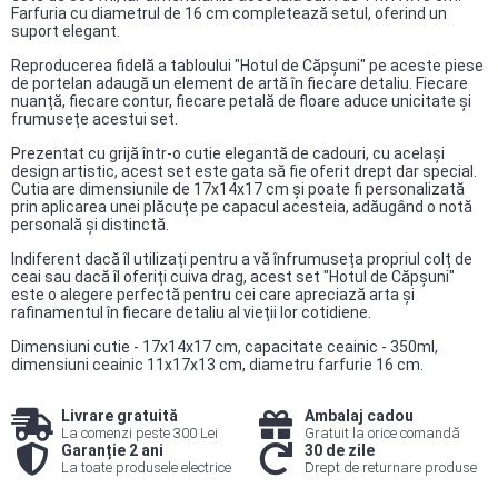
Farfuria cu diametrul de 16 cm completează setul, oferind un
suport elegant.
Reproducerea fidelă a tabloului "Hotul de Căpșuni" pe aceste piese
de portelan adaugă un element de artă în fiecare detaliu. Fiecare
nuanță, fiecare contur, fiecare petală de floare aduce unicitate și
frumusețe acestui set.
Prezentat cu grijă într-o cutie elegantă de cadouri, cu același
design artistic, acest set este gata să fie oferit drept dar special.
Cutia are dimensiunile de 17x14x17 cm și poate fi personalizată
prin aplicarea unei plăcuțe pe capacul acesteia, adăugând o notă
personală și distinctă.
Indiferent dacă îl utilizați pentru a vă înfrumuseța propriul colț de
ceai sau dacă îl oferiți cuiva drag, acest set "Hotul de Căpșuni"
este o alegere perfectă pentru cei care apreciază arta și
rafinamentul în fiecare detaliu al vieții lor cotidiene.
Dimensiuni cutie - 17x14x17 cm, capacitate ceainic - 350ml,
dimensiuni ceainic 11x17x13 cm, diametru farfurie 16 cm.
Livrare gratuită
Ambalaj cadou
La comenzi peste 300 Lei
Gratuit la orice comandă
Garanție 2 ani
30 de zile
La toate produsele electrice
Drept de returnare produse