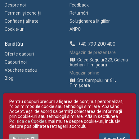
Despre noi
Feedback
Termeni și condiții
Returnări
Confidenţialitate
Soluționarea litigiilor
Cookie-uri
ANPC
Bunătăți
+40 799 200 400
Magazin de prezentare
Oferte cadouri
Calea Sagului 223, Galeria
Cadouri noi
Auchan, Timișoara
Vouchere cadou
Magazin online
Blog
Str. Câmpului nr. 81,
Timișoara
Pentru scopuri precum afișarea de conținut personalizat,
folosim module cookie sau tehnologii similare. Apăsând
Accept, ești de acord să permiți colectarea de informații
prin cookie-uri sau tehnologii similare. Află in sectiunea
Politica de Cookies
mai multe despre cookie-uri, inclusiv
Copyright © giftexpress.ro | Toate drepturile rezervate
despre posibilitatea retragerii acordului.
giftexpress.ro aparține de Fun Design SRL (CUI RO 15651694, Nr. Reg. Com.
J35/1813/2003).
giftexpress.ro folosește cookie-uri. Prețurile afișate includ TVA
Accept
Preferințe