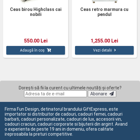
Ceas birou Highclass cai
Ceas retro marmura cu
nobili
pendul
550.00 Lei
1,255.00 Lei
Adaugă în coș
Vezi detalii
Dorești să fii la curent cu ultimele noutăți și oferte?
Abonare
Firma Fun Design, detinatorul brandului GiftExpress, este
importator si distribuitor de cadouri, cadouri femei, cadouri
barbati, cadouri personalizate, cadouri de lux, accesorii vin,
cadouri craciun, cadouri corporate si bijuterii din argint. Avand
o experienta de peste 19 ani in domeniu, ofera calitate
ireprosabila la preturi competitive.