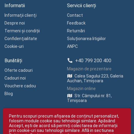
Informatii
Servicii clienți
Informaţii clienţi
Contact
Despre noi
Feedback
Termeni și condiții
Returnări
Confidenţialitate
Soluționarea litigiilor
Cookie-uri
ANPC
Bunătăți
+40 799 200 400
Magazin de prezentare
Oferte cadouri
Calea Sagului 223, Galeria
Cadouri noi
Auchan, Timișoara
Vouchere cadou
Magazin online
Blog
Str. Câmpului nr. 81,
Timișoara
Pentru scopuri precum afișarea de conținut personalizat,
folosim module cookie sau tehnologii similare. Apăsând
Accept, ești de acord să permiți colectarea de informații
prin cookie-uri sau tehnologii similare. Află in sectiunea