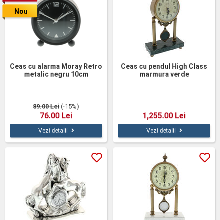
Nou
Ceas cu alarma Moray Retro
Ceas cu pendul High Class
metalic negru 10cm
marmura verde
89.00 Lei
(-15%)
76.00 Lei
1,255.00 Lei
Vezi detalii
Vezi detalii