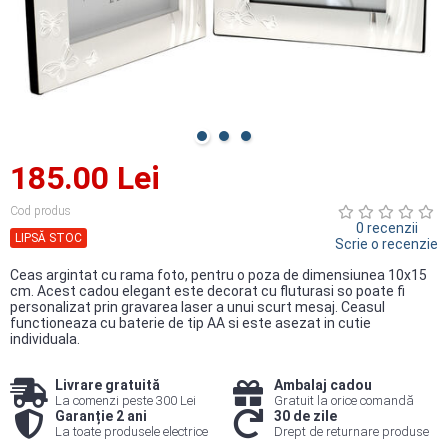
185.00 Lei
Cod produs
0 recenzii
LIPSĂ STOC
Scrie o recenzie
Ceas argintat cu rama foto, pentru o poza de dimensiunea 10x15
cm. Acest cadou elegant este decorat cu fluturasi so poate fi
personalizat prin gravarea laser a unui scurt mesaj. Ceasul
functioneaza cu baterie de tip AA si este asezat in cutie
individuala.
Livrare gratuită
Ambalaj cadou
La comenzi peste 300 Lei
Gratuit la orice comandă
Garanție 2 ani
30 de zile
La toate produsele electrice
Drept de returnare produse