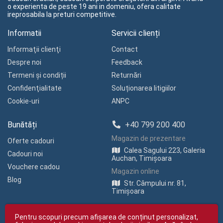
o experienta de peste 19 ani in domeniu, ofera calitate
ireprosabila la preturi competitive.
Informatii
Servicii clienți
Informaţii clienţi
Contact
Despre noi
Feedback
Termeni și condiții
Returnări
Confidenţialitate
Soluționarea litigiilor
Cookie-uri
ANPC
Bunătăți
+40 799 200 400
Magazin de prezentare
Oferte cadouri
Calea Sagului 223, Galeria
Cadouri noi
Auchan, Timișoara
Vouchere cadou
Magazin online
Blog
Str. Câmpului nr. 81,
Timișoara
Pentru scopuri precum afișarea de conținut personalizat,