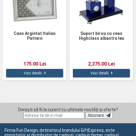
Ceas Argintat Italian
Suport birou cu ceas
Pattern
Highclass albastru leu
175.00 Lei
2,375.00 Lei
Vezi detalii
Vezi detalii
Dorești să fii la curent cu ultimele noutăți și oferte?
Abonare
Firma Fun Design, detinatorul brandului GiftExpress, este
importator si distribuitor de cadouri, cadouri femei, cadouri