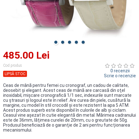
485.00 Lei
Cod produs
0 recenzii
LIPSĂ STOC
Scrie o recenzie
Ceas de mână pentru femei cu cronograf, un cadou de calitate,
deosebit şi elegant. Acest ceas de mână are carcasă din oţel
inoxidabil, mişcare cronografică 1/1 sec, indexurile sunt marcate
cu ştrasuri şi logoul este în relief. Are curea din piele, cusătură la
margine, cu model în stil crocodil şi este rezistent la apa 5 ATM.
Acest produs superb este disponibil în culorile de alb şi ciclam.
Ceasul vine aşezat în cutie elegantă din metal. Mărimea cadranului
este de 36mm, lăţimea curelei de 20mm, cu o greutate de 50g.
Produsul beneficiază de o garanţie de 2 ani pentru funcţionarea
mecanismului.