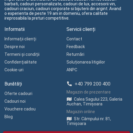
barbati, cadouri personalizate, cadouri de lux, accesorii vin,
cadouri craciun, cadouri corporate si bijuterii din argint. Avand
o experienta de peste 19 ani in domeniu, ofera calitate
ireprosabila la preturi competitive.
Informatii
Servicii clienți
Informaţii clienţi
Contact
Despre noi
Feedback
Termeni și condiții
Returnări
Confidenţialitate
Soluționarea litigiilor
Cookie-uri
ANPC
Bunătăți
+40 799 200 400
Magazin de prezentare
Oferte cadouri
Calea Sagului 223, Galeria
Cadouri noi
Auchan, Timișoara
Vouchere cadou
Magazin online
Blog
Str. Câmpului nr. 81,
Timișoara