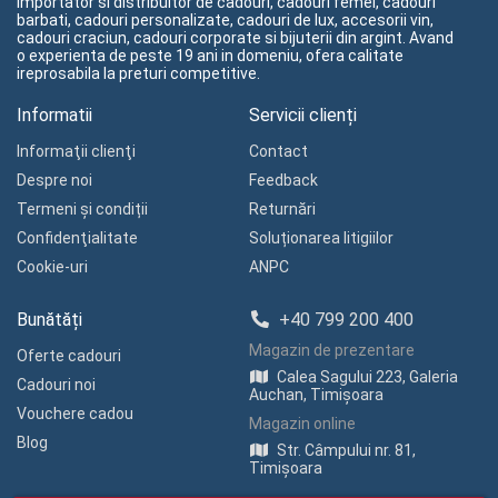
importator si distribuitor de cadouri, cadouri femei, cadouri
barbati, cadouri personalizate, cadouri de lux, accesorii vin,
cadouri craciun, cadouri corporate si bijuterii din argint. Avand
o experienta de peste 19 ani in domeniu, ofera calitate
ireprosabila la preturi competitive.
Informatii
Servicii clienți
Informaţii clienţi
Contact
Despre noi
Feedback
Termeni și condiții
Returnări
Confidenţialitate
Soluționarea litigiilor
Cookie-uri
ANPC
Bunătăți
+40 799 200 400
Magazin de prezentare
Oferte cadouri
Calea Sagului 223, Galeria
Cadouri noi
Auchan, Timișoara
Vouchere cadou
Magazin online
Blog
Str. Câmpului nr. 81,
Timișoara