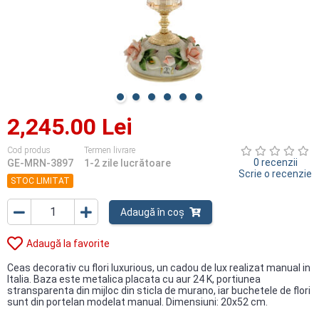
2,245.00 Lei
Cod produs
Termen livrare
0 recenzii
GE-MRN-3897
1-2 zile lucrătoare
Scrie o recenzie
STOC LIMITAT
Adaugă în coș
Adaugă la favorite
Ceas decorativ cu flori luxurious, un cadou de lux realizat manual in
Italia. Baza este metalica placata cu aur 24 K, portiunea
stransparenta din mijloc din sticla de murano, iar buchetele de flori
sunt din portelan modelat manual. Dimensiuni: 20x52 cm.