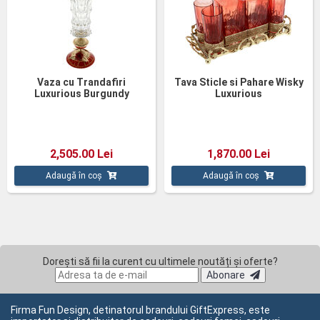
Vaza cu Trandafiri
Tava Sticle si Pahare Wisky
Luxurious Burgundy
Luxurious
2,505.00 Lei
1,870.00 Lei
Adaugă în coș
Adaugă în coș
Dorești să fii la curent cu ultimele noutăți și oferte?
Abonare
Firma Fun Design, detinatorul brandului GiftExpress, este