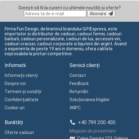
Dorești să fii la curent cu ultimele noutăți și oferte?
Abonare
Firma Fun Design, detinatorul brandului GiftExpress, este
importator si distribuitor de cadouri, cadouri femei, cadouri
barbati, cadouri personalizate, cadouri de lux, accesorii vin,
cadouri craciun, cadouri corporate si bijuterii din argint. Avand
o experienta de peste 19 ani in domeniu, ofera calitate
ireprosabila la preturi competitive.
Informatii
Servicii clienți
Informaţii clienţi
Contact
Despre noi
Feedback
Termeni și condiții
Returnări
Confidenţialitate
Soluționarea litigiilor
Cookie-uri
ANPC
Bunătăți
+40 799 200 400
Magazin de prezentare
Oferte cadouri
Calea Sagului 223, Galeria