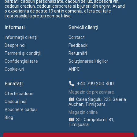
barbati, cadouri personalizate, cadouri de lux, accesorii vin,
cadouri craciun, cadouri corporate si bijuterii din argint. Avand
o experienta de peste 19 ani in domeniu, ofera calitate
ireprosabila la preturi competitive.
Informatii
Servicii clienți
Informaţii clienţi
Contact
Despre noi
Feedback
Termeni și condiții
Returnări
Confidenţialitate
Soluționarea litigiilor
Cookie-uri
ANPC
Bunătăți
+40 799 200 400
Magazin de prezentare
Oferte cadouri
Calea Sagului 223, Galeria
Cadouri noi
Auchan, Timișoara
Vouchere cadou
Magazin online
Blog
Str. Câmpului nr. 81,
Timișoara