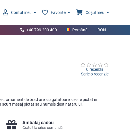
Contul meu
Favorite
Coșul meu
+40 799 200 400
Română
RON
0 recenzii
Scrie o recenzie
st ornament de brad are si agatatoare si este pictat in
n scurt mesaj pictat sau numele destinatarului.
Ambalaj cadou
Gratuit la orice comandă