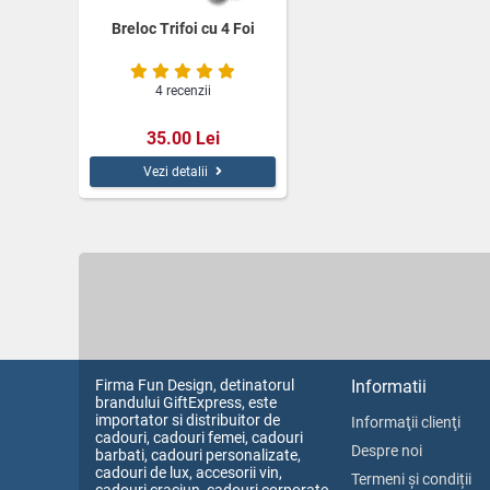
Breloc Trifoi cu 4 Foi
4 recenzii
35.00 Lei
Vezi detalii
Firma Fun Design, detinatorul
Informatii
brandului GiftExpress, este
importator si distribuitor de
Informaţii clienţi
cadouri, cadouri femei, cadouri
Despre noi
barbati, cadouri personalizate,
cadouri de lux, accesorii vin,
Termeni și condiții
cadouri craciun, cadouri corporate