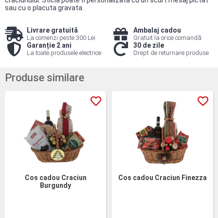
craciunului. Sticla poate fi personalizata cu un scurt mesaj pictat
sau cu o placuta gravata.
Livrare gratuită
Ambalaj cadou
La comenzi peste 300 Lei
Gratuit la orice comandă
Garanție 2 ani
30 de zile
La toate produsele electrice
Drept de returnare produse
Produse similare
Cos cadou Craciun
Cos cadou Craciun Finezza
Burgundy