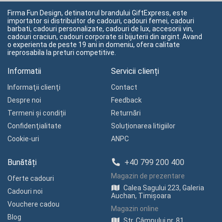
Firma Fun Design, detinatorul brandului GiftExpress, este
importator si distribuitor de cadouri, cadouri femei, cadouri
barbati, cadouri personalizate, cadouri de lux, accesorii vin,
cadouri craciun, cadouri corporate si bijuterii din argint. Avand
o experienta de peste 19 ani in domeniu, ofera calitate
ireprosabila la preturi competitive.
Informatii
Servicii clienți
Informaţii clienţi
Contact
Despre noi
Feedback
Termeni și condiții
Returnări
Confidenţialitate
Soluționarea litigiilor
Cookie-uri
ANPC
Bunătăți
+40 799 200 400
Magazin de prezentare
Oferte cadouri
Calea Sagului 223, Galeria
Cadouri noi
Auchan, Timișoara
Vouchere cadou
Magazin online
Blog
Str. Câmpului nr. 81,