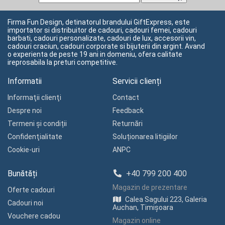
Firma Fun Design, detinatorul brandului GiftExpress, este
importator si distribuitor de cadouri, cadouri femei, cadouri
barbati, cadouri personalizate, cadouri de lux, accesorii vin,
cadouri craciun, cadouri corporate si bijuterii din argint. Avand
o experienta de peste 19 ani in domeniu, ofera calitate
ireprosabila la preturi competitive.
Informatii
Servicii clienți
Informaţii clienţi
Contact
Despre noi
Feedback
Termeni și condiții
Returnări
Confidenţialitate
Soluționarea litigiilor
Cookie-uri
ANPC
Bunătăți
+40 799 200 400
Magazin de prezentare
Oferte cadouri
Calea Sagului 223, Galeria
Cadouri noi
Auchan, Timișoara
Vouchere cadou
Magazin online