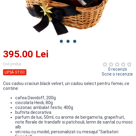
395.00 Lei
Cod produs
0 recenzii
LIPSĂ STOC
Scrie o recenzie
Cos cadou craciun black velvet, un cadou select pentru femei, ce
contine:
cafea Davidoff, 200g
ciocolata Heidi, 80g
cozonac ambalat festiv, 400g
bufnita decorativa
parfum de lux, 50ml, cu arome de bergamota, grapefruit,
note florale de trandafir si patchouli, lemn de santal cu mosc
alb.
vin rosu cu model, personalizat cu mesajul "Sarbatori