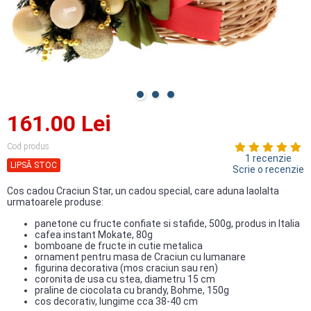
161.00 Lei
Cod produs
1 recenzie
LIPSĂ STOC
Scrie o recenzie
Cos cadou Craciun Star, un cadou special, care aduna laolalta
urmatoarele produse:
panetone cu fructe confiate si stafide, 500g, produs in Italia
cafea instant Mokate, 80g
bomboane de fructe in cutie metalica
ornament pentru masa de Craciun cu lumanare
figurina decorativa (mos craciun sau ren)
coronita de usa cu stea, diametru 15 cm
praline de ciocolata cu brandy, Bohme, 150g
cos decorativ, lungime cca 38-40 cm