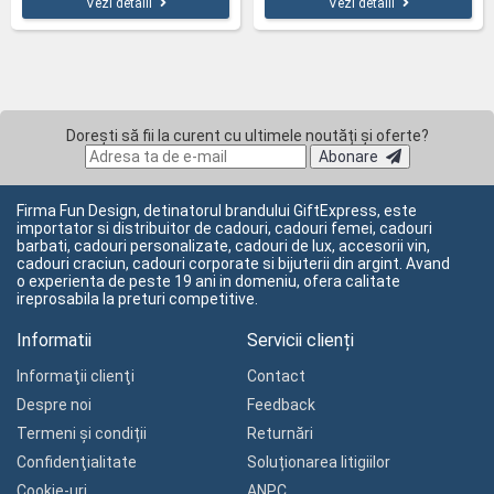
Vezi detalii
Vezi detalii
Dorești să fii la curent cu ultimele noutăți și oferte?
Abonare
Firma Fun Design, detinatorul brandului GiftExpress, este
importator si distribuitor de cadouri, cadouri femei, cadouri
barbati, cadouri personalizate, cadouri de lux, accesorii vin,
cadouri craciun, cadouri corporate si bijuterii din argint. Avand
o experienta de peste 19 ani in domeniu, ofera calitate
ireprosabila la preturi competitive.
Informatii
Servicii clienți
Informaţii clienţi
Contact
Despre noi
Feedback
Termeni și condiții
Returnări
Confidenţialitate
Soluționarea litigiilor
Cookie-uri
ANPC