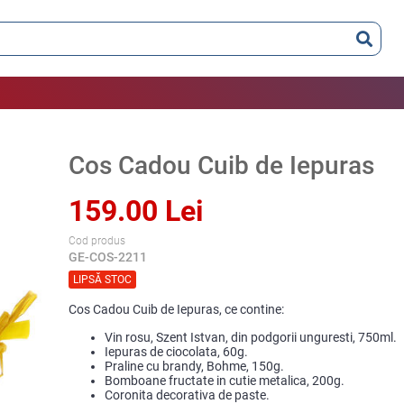
Cos Cadou Cuib de Iepuras
159.00 Lei
Cod produs
GE-COS-2211
LIPSĂ STOC
Cos Cadou Cuib de Iepuras, ce contine:
Vin rosu, Szent Istvan, din podgorii unguresti, 750ml.
Iepuras de ciocolata, 60g.
Praline cu brandy, Bohme, 150g.
Bomboane fructate in cutie metalica, 200g.
Coronita decorativa de paste.