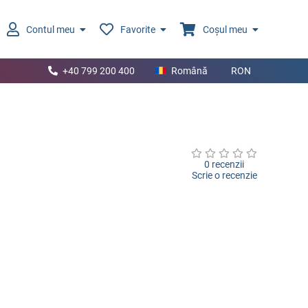
Contul meu
Favorite
Coșul meu
+40 799 200 400
Română
RON
0 recenzii
Scrie o recenzie