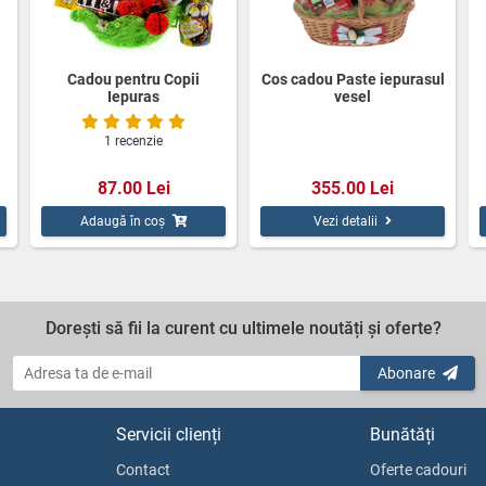
Cadou pentru Copii
Cos cadou Paste iepurasul
Iepuras
vesel
1 recenzie
87.00 Lei
355.00 Lei
Adaugă în coș
Vezi detalii
Dorești să fii la curent cu ultimele noutăți și oferte?
Abonare
Servicii clienți
Bunătăți
Contact
Oferte cadouri