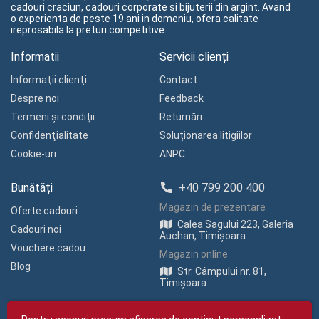
cadouri craciun, cadouri corporate si bijuterii din argint. Avand
o experienta de peste 19 ani in domeniu, ofera calitate
ireprosabila la preturi competitive.
Informatii
Servicii clienți
Informaţii clienţi
Contact
Despre noi
Feedback
Termeni și condiții
Returnări
Confidenţialitate
Soluționarea litigiilor
Cookie-uri
ANPC
Bunătăți
+40 799 200 400
Magazin de prezentare
Oferte cadouri
Calea Sagului 223, Galeria
Cadouri noi
Auchan, Timișoara
Vouchere cadou
Magazin online
Blog
Str. Câmpului nr. 81,
Timișoara