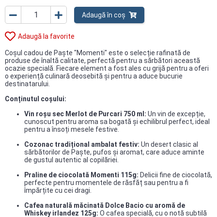
Adaugă în coș
Adaugă la favorite
Coșul cadou de Paște "Momenti" este o selecție rafinată de
produse de înaltă calitate, perfectă pentru a sărbători această
ocazie specială. Fiecare element a fost ales cu grijă pentru a oferi
o experiență culinară deosebită și pentru a aduce bucurie
destinatarului.​
Conținutul coșului:
Vin roșu sec Merlot de Purcari 750 ml:
Un vin de excepție,
cunoscut pentru aroma sa bogată și echilibrul perfect, ideal
pentru a însoți mesele festive.​
Cozonac tradițional ambalat festiv:
Un desert clasic al
sărbătorilor de Paște, pufos și aromat, care aduce aminte
de gustul autentic al copilăriei.​
Praline de ciocolată Momenti 115g:
Delicii fine de ciocolată,
perfecte pentru momentele de răsfăț sau pentru a fi
împărțite cu cei dragi.​
Cafea naturală măcinată Dolce Bacio cu aromă de
Whiskey irlandez 125g:
O cafea specială, cu o notă subtilă