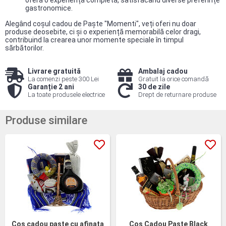
oferă o experiență completă, satisfăcând diverse preferințe
gastronomice.​
Alegând coșul cadou de Paște "Momenti", veți oferi nu doar
produse deosebite, ci și o experiență memorabilă celor dragi,
contribuind la crearea unor momente speciale în timpul
sărbătorilor.
Livrare gratuită
Ambalaj cadou
La comenzi peste 300 Lei
Gratuit la orice comandă
Garanție 2 ani
30 de zile
La toate produsele electrice
Drept de returnare produse
Produse similare
Cos cadou paste cu afinata
Cos Cadou Paste Black