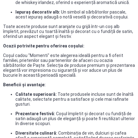
de whiskey irlandez, oferind o experiență aromatică unică.​
Iepuraș decorativ alb:
Un simbol al sărbătorilor pascale,
acest iepuraș adaugă o notă veselă și decorativă coșului.​
Toate aceste produse sunt aranjate cu grijă într-un coș alb
împletit, prevăzut cu toartă înaltă și decorat cu o fundiță de satin,
oferind un aspect elegant și festiv.​
Ocazii potrivite pentru oferirea coșului:
Coșul cadou "Momenti" este alegerea ideală pentru a fi oferit
familiei, prietenilor sau partenerilor de afaceri cu ocazia
sărbătorilor de Paște. Selecția de produse premium și prezentarea
elegantă vor impresiona cu siguranță și vor aduce un plus de
bucurie în această perioadă specială.​
Beneficii și avantaje:
Calitate superioară:
Toate produsele incluse sunt de înaltă
calitate, selectate pentru a satisface și cele mai rafinate
gusturi.
Prezentare festivă:
Coșul împletit și decorat cu fundiță de
satin adaugă un plus de eleganță și poate fi reutilizat ulterior
în diverse scopuri.​
Diversitate culinară:
Combinația de vin, dulciuri și cafea