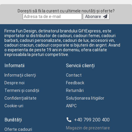
Dorești să fii la curent cu ultimele noutăți și oferte?
Abonare
Firma Fun Design, detinatorul brandului GiftExpress, este
importator si distribuitor de cadouri, cadouri femei, cadouri
barbati, cadouri personalizate, cadouri de lux, accesorii vin,
cadouri craciun, cadouri corporate si bijuterii din argint. Avand
o experienta de peste 19 ani in domeniu, ofera calitate
ireprosabila la preturi competitive.
Informatii
Servicii clienți
Informaţii clienţi
Contact
Despre noi
Feedback
Termeni și condiții
Returnări
Confidenţialitate
Soluționarea litigiilor
Cookie-uri
ANPC
Bunătăți
+40 799 200 400
Magazin de prezentare
Oferte cadouri