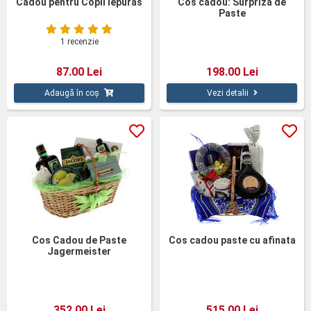
Cadou pentru Copii Iepuras
Cos cadou: Surpriza de
Paste
1 recenzie
87.00 Lei
198.00 Lei
Adaugă în coș
Vezi detalii
Cos Cadou de Paste
Cos cadou paste cu afinata
Jagermeister
352.00 Lei
515.00 Lei