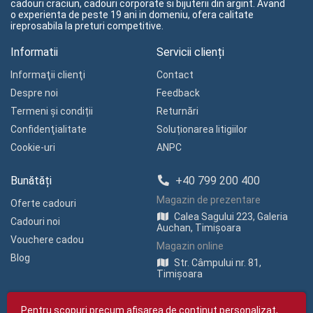
cadouri craciun, cadouri corporate si bijuterii din argint. Avand
o experienta de peste 19 ani in domeniu, ofera calitate
ireprosabila la preturi competitive.
Informatii
Servicii clienți
Informaţii clienţi
Contact
Despre noi
Feedback
Termeni și condiții
Returnări
Confidenţialitate
Soluționarea litigiilor
Cookie-uri
ANPC
Bunătăți
+40 799 200 400
Magazin de prezentare
Oferte cadouri
Calea Sagului 223, Galeria
Cadouri noi
Auchan, Timișoara
Vouchere cadou
Magazin online
Blog
Str. Câmpului nr. 81,
Timișoara
Pentru scopuri precum afișarea de conținut personalizat,