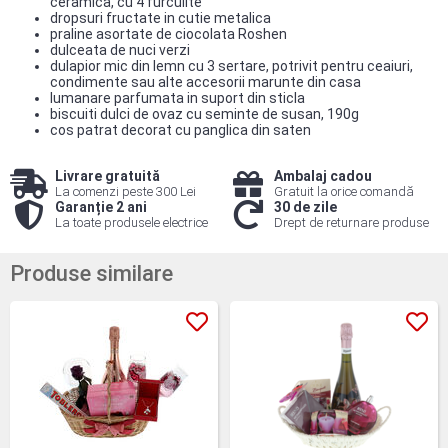
ceramica, cu 4 furculite
dropsuri fructate in cutie metalica
praline asortate de ciocolata Roshen
dulceata de nuci verzi
dulapior mic din lemn cu 3 sertare, potrivit pentru ceaiuri,
condimente sau alte accesorii marunte din casa
lumanare parfumata in suport din sticla
biscuiti dulci de ovaz cu seminte de susan, 190g
cos patrat decorat cu panglica din saten
Livrare gratuită
Ambalaj cadou
La comenzi peste 300 Lei
Gratuit la orice comandă
Garanție 2 ani
30 de zile
La toate produsele electrice
Drept de returnare produse
Produse similare