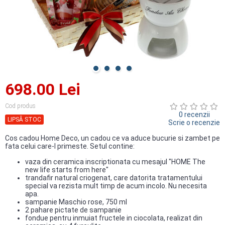
698.00 Lei
Cod produs
0 recenzii
LIPSĂ STOC
Scrie o recenzie
Cos cadou Home Deco, un cadou ce va aduce bucurie si zambet pe
fata celui care-l primeste. Setul contine:
vaza din ceramica inscriptionata cu mesajul "HOME The
new life starts from here"
trandafir natural criogenat, care datorita tratamentului
special va rezista mult timp de acum incolo. Nu necesita
apa.
sampanie Maschio rose, 750 ml
2 pahare pictate de sampanie
fondue pentru inmuiat fructele in ciocolata, realizat din