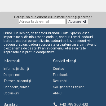
Dorești să fii la curent cu ultimele noutăți și oferte?
Abonare
Firma Fun Design, detinatorul brandului GiftExpress, este
importator si distribuitor de cadouri, cadouri femei, cadouri
barbati, cadouri personalizate, cadouri de lux, accesorii vin,
cadouri craciun, cadouri corporate si bijuterii din argint. Avand
o experienta de peste 19 ani in domeniu, ofera calitate
ireprosabila la preturi competitive.
Informatii
Servicii clienți
Informaţii clienţi
Contact
Despre noi
Feedback
Termeni și condiții
Returnări
Confidenţialitate
Soluționarea litigiilor
Cookie-uri
ANPC
Bunătăți
+40 799 200 400