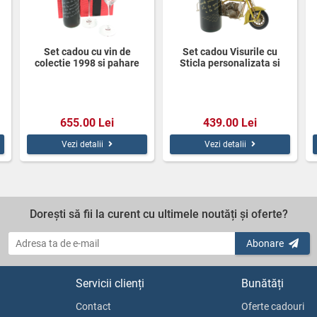
Set cadou cu vin de
Set cadou Visurile cu
colectie 1998 si pahare
Sticla personalizata si
cristal
Motocicleta
655.00 Lei
439.00 Lei
Vezi detalii
Vezi detalii
Dorești să fii la curent cu ultimele noutăți și oferte?
Abonare
Servicii clienți
Bunătăți
Contact
Oferte cadouri