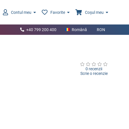
Contul meu
Favorite
Coșul meu
+40 799 200 400
Română
RON
0 recenzii
Scrie o recenzie