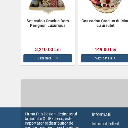
Set cadou Craciun Dom
Cos cadou Craciun dulciur
Perignon Luxurious
cu ursulet
Christmas
3,210.00 Lei
149.00 Lei
Vezi detalii
Vezi detalii
Firma Fun Design, detinatorul
Informatii
brandului GiftExpress, este
importator si distribuitor de
Informaţii clienţi
cadouri, cadouri femei, cadouri