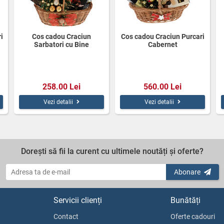
i
Cos cadou Craciun
Cos cadou Craciun Purcari
Sarbatori cu Bine
Cabernet
258.00 Lei
560.00 Lei
Vezi detalii
Vezi detalii
Dorești să fii la curent cu ultimele noutăți și oferte?
Abonare
Servicii clienți
Bunătăți
Contact
Oferte cadouri