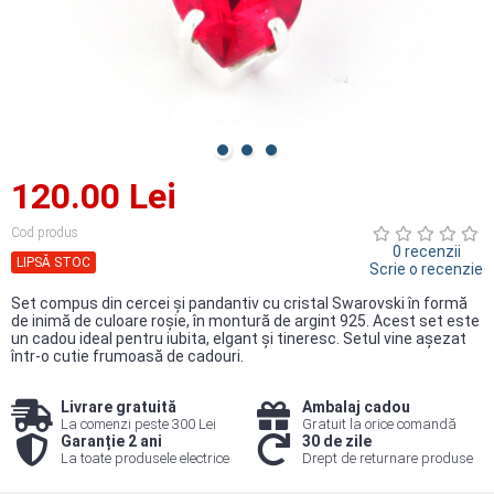
120.00 Lei
Cod produs
0 recenzii
LIPSĂ STOC
Scrie o recenzie
Set compus din cercei şi pandantiv cu cristal Swarovski în formă
de inimă de culoare roşie, în montură de argint 925. Acest set este
un cadou ideal pentru iubita, elgant şi tineresc. Setul vine aşezat
într-o cutie frumoasă de cadouri.
Livrare gratuită
Ambalaj cadou
La comenzi peste 300 Lei
Gratuit la orice comandă
Garanție 2 ani
30 de zile
La toate produsele electrice
Drept de returnare produse