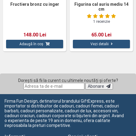
Fructiera bronz cu inger
Figurina cal auriu mediu 14
cm
1 recenzie
148.00 Lei
65.00 Lei
Adaugă în coș
Vezi detalii
Dorești să fii la curent cu ultimele noutăți și oferte?
Abonare
Firma Fun Design, detinatorul brandului GiftExpress, este
importator si distribuitor de cadouri, cadouri femei, cadouri
barbati, cadouri personalizate, cadouri de lux, accesorii vin,
cadouri craciun, cadouri corporate si bijuterii din argint. Avand
o experienta de peste 19 ani in domeniu, ofera calitate
ireprosabila la preturi competitive.