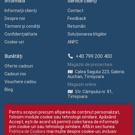
Informatii
Servicii clienți
Informaţii clienţi
Contact
Despre noi
Feedback
Termeni și condiții
Returnări
Confidenţialitate
Soluționarea litigiilor
Cookie-uri
ANPC
Bunătăți
+40 799 200 400
Magazin de prezentare
Oferte cadouri
Calea Sagului 223, Galeria
Cadouri noi
Auchan, Timișoara
Vouchere cadou
Magazin online
Blog
Str. Câmpului nr. 81,
Timișoara
Pentru scopuri precum afișarea de conținut personalizat,
folosim module cookie sau tehnologii similare. Apăsând
Accept, ești de acord să permiți colectarea de informații
prin cookie-uri sau tehnologii similare. Află in sectiunea
Politica de Cookies
mai multe despre cookie-uri, inclusiv
Copyright © giftexpress.ro | Toate drepturile rezervate