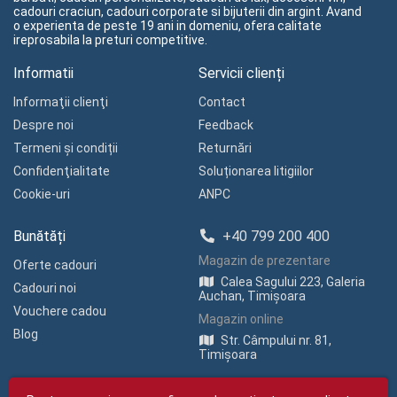
cadouri craciun, cadouri corporate si bijuterii din argint. Avand
o experienta de peste 19 ani in domeniu, ofera calitate
ireprosabila la preturi competitive.
Informatii
Servicii clienți
Informaţii clienţi
Contact
Despre noi
Feedback
Termeni și condiții
Returnări
Confidenţialitate
Soluționarea litigiilor
Cookie-uri
ANPC
Bunătăți
+40 799 200 400
Magazin de prezentare
Oferte cadouri
Calea Sagului 223, Galeria
Cadouri noi
Auchan, Timișoara
Vouchere cadou
Magazin online
Blog
Str. Câmpului nr. 81,
Timișoara