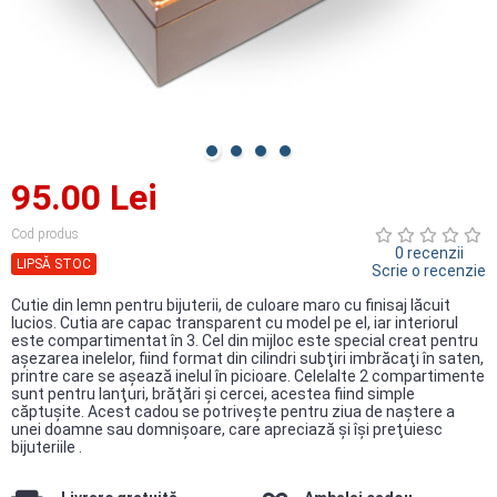
95.00 Lei
Cod produs
0 recenzii
LIPSĂ STOC
Scrie o recenzie
Cutie din lemn pentru bijuterii, de culoare maro cu finisaj lăcuit
lucios. Cutia are capac transparent cu model pe el, iar interiorul
este compartimentat în 3. Cel din mijloc este special creat pentru
aşezarea inelelor, fiind format din cilindri subţiri imbrăcaţi în saten,
printre care se aşează inelul în picioare. Celelalte 2 compartimente
sunt pentru lanţuri, brăţări şi cercei, acestea fiind simple
căptuşite. Acest cadou se potriveşte pentru ziua de naştere a
unei doamne sau domnişoare, care apreciază şi îşi preţuiesc
bijuteriile .