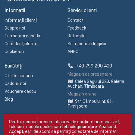
Informatii
Servicii clienți
Informaţii clienţi
Contact
Despre noi
Feedback
Termeni și condiții
Returnări
Confidenţialitate
Soluționarea litigiilor
Cookie-uri
ANPC
Bunătăți
+40 799 200 400
Magazin de prezentare
Oferte cadouri
Calea Sagului 223, Galeria
Cadouri noi
Auchan, Timișoara
Vouchere cadou
Magazin online
Blog
Str. Câmpului nr. 81,
Timișoara
Pentru scopuri precum afișarea de conținut personalizat,
folosim module cookie sau tehnologii similare. Apăsând
Accept, ești de acord să permiți colectarea de informații