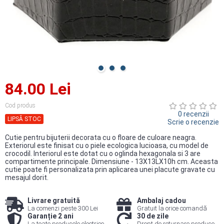
84.00 Lei
Cod produs
0 recenzii
LIPSĂ STOC
Scrie o recenzie
Cutie pentru bijuterii decorata cu o floare de culoare neagra.
Exteriorul este finisat cu o piele ecologica lucioasa, cu model de
crocodil. Interiorul este dotat cu o oglinda hexagonala si 3 are
compartimente principale. Dimensiune - 13X13LX10h cm. Aceasta
cutie poate fi personalizata prin aplicarea unei placute gravate cu
mesajul dorit.
Livrare gratuită
Ambalaj cadou
La comenzi peste 300 Lei
Gratuit la orice comandă
Garanție 2 ani
30 de zile
La toate produsele electrice
Drept de returnare produse