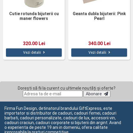
Cutie rotunda bijuterii cu
Geanta dubla bijuterii: Pink
maner flowers
Pearl
320.00 Lei
340.00 Lei
Vezi detalii
Vezi detalii
Dorești să fii la curent cu ultimele noutăți și oferte?
Abonare
Firma Fun Design, detinatorul brandului GiftExpress, este
importator si distribuitor de cadouri, cadouri femei, cadouri
barbati, cadouri personalizate, cadouri de lux, accesorii vin,
cadouri craciun, cadouri corporate si bijuterii din argint. Avand
o experienta de peste 19 ani in domeniu, ofera calitate
ireprosabila la preturi competitive.