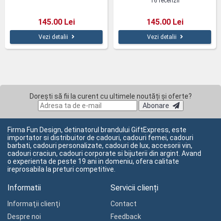
16 recenzii
145.00 Lei
145.00 Lei
Vezi detalii
Vezi detalii
Dorești să fii la curent cu ultimele noutăți și oferte?
Abonare
Firma Fun Design, detinatorul brandului GiftExpress, este
importator si distribuitor de cadouri, cadouri femei, cadouri
barbati, cadouri personalizate, cadouri de lux, accesorii vin,
cadouri craciun, cadouri corporate si bijuterii din argint. Avand
o experienta de peste 19 ani in domeniu, ofera calitate
ireprosabila la preturi competitive.
Informatii
Servicii clienți
Informaţii clienţi
Contact
Despre noi
Feedback