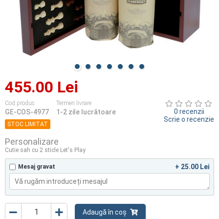
455.00 Lei
Cod produs
Termen livrare
0 recenzii
GE-COS-4977
1-2 zile lucrătoare
Scrie o recenzie
STOC LIMITAT
Personalizare
Cutie sah cu 2 sticle Let's Play
+ 25.00 Lei
Mesaj gravat
Adaugă în coș