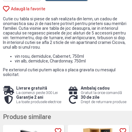
Adaugă la favorite
Cutie cu tabla si piese de sah realizata din lemn, un cadou de
onomastica sau zi de nastere potrivit pentru prieteni sau membri
familiei. Cutia visinie are tabla de joc deasupra, iar in interiorul
capacului se regasesc piesele de joc alaturi de 5 accesorii pentru
vin: termometru, dop de turnare, inel antipicurare, tirbuson si dop.
In interiorul cutiei se afla 2 sticle de vin apartinand cramei Cicova,
unul alb si unul rosu.
vin rosu, demidulce, Cabernet, 750ml
vin alb, demidulce, Chardonnay, 750ml
Pe exteriorul cutiei putem aplica o placa gravata cu mesajul
solicitat.
Livrare gratuită
Ambalaj cadou
La comenzi peste 300 Lei
Gratuit la orice comandă
Garanție 2 ani
30 de zile
La toate produsele electrice
Drept de returnare produse
Produse similare