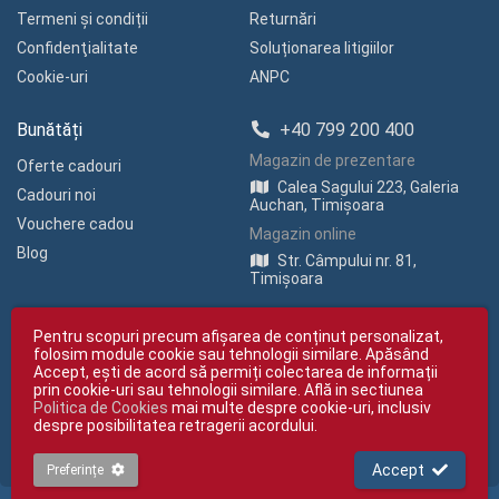
Termeni și condiții
Returnări
Confidenţialitate
Soluționarea litigiilor
Cookie-uri
ANPC
Bunătăți
+40 799 200 400
Magazin de prezentare
Oferte cadouri
Calea Sagului 223, Galeria
Cadouri noi
Auchan, Timișoara
Vouchere cadou
Magazin online
Blog
Str. Câmpului nr. 81,
Timișoara
Pentru scopuri precum afișarea de conținut personalizat,
folosim module cookie sau tehnologii similare. Apăsând
Accept, ești de acord să permiți colectarea de informații
prin cookie-uri sau tehnologii similare. Află in sectiunea
Politica de Cookies
mai multe despre cookie-uri, inclusiv
Copyright © giftexpress.ro | Toate drepturile rezervate
despre posibilitatea retragerii acordului.
giftexpress.ro aparține de Fun Design SRL (CUI RO 15651694, Nr. Reg. Com.
J35/1813/2003).
giftexpress.ro folosește cookie-uri. Prețurile afișate includ TVA
Accept
Preferințe