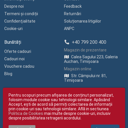
Despre noi
Feedback
Termeni și condiții
Returnări
Confidenţialitate
Soluționarea litigiilor
Cookie-uri
ANPC
Bunătăți
+40 799 200 400
Magazin de prezentare
Oferte cadouri
Calea Sagului 223, Galeria
Cadouri noi
Auchan, Timișoara
Vouchere cadou
Magazin online
Blog
Str. Câmpului nr. 81,
Timișoara
Pentru scopuri precum afișarea de conținut personalizat,
folosim module cookie sau tehnologii similare. Apăsând
Accept, ești de acord să permiți colectarea de informații
prin cookie-uri sau tehnologii similare. Află in sectiunea
Politica de Cookies
mai multe despre cookie-uri, inclusiv
Copyright © giftexpress.ro | Toate drepturile rezervate
despre posibilitatea retragerii acordului.
giftexpress.ro aparține de Fun Design SRL (CUI RO 15651694, Nr. Reg. Com.
J35/1813/2003).
giftexpress.ro folosește cookie-uri. Prețurile afișate includ TVA