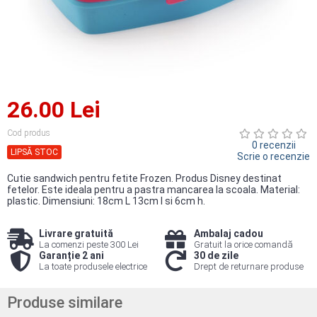
26.00 Lei
Cod produs
0 recenzii
LIPSĂ STOC
Scrie o recenzie
Cutie sandwich pentru fetite Frozen. Produs Disney destinat
fetelor. Este ideala pentru a pastra mancarea la scoala. Material:
plastic. Dimensiuni: 18cm L 13cm l si 6cm h.
Livrare gratuită
Ambalaj cadou
La comenzi peste 300 Lei
Gratuit la orice comandă
Garanție 2 ani
30 de zile
La toate produsele electrice
Drept de returnare produse
Produse similare