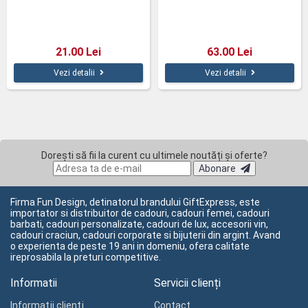
21.00 Lei
63.00 Lei
Vezi detalii
Vezi detalii
Dorești să fii la curent cu ultimele noutăți și oferte?
Abonare
Firma Fun Design, detinatorul brandului GiftExpress, este
importator si distribuitor de cadouri, cadouri femei, cadouri
barbati, cadouri personalizate, cadouri de lux, accesorii vin,
cadouri craciun, cadouri corporate si bijuterii din argint. Avand
o experienta de peste 19 ani in domeniu, ofera calitate
ireprosabila la preturi competitive.
Informatii
Servicii clienți
Informaţii clienţi
Contact