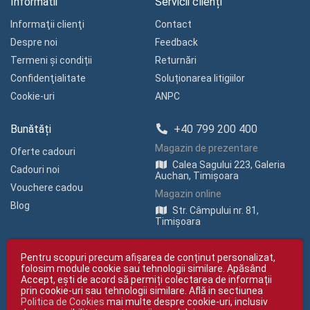
Informatii
Servicii clienți
Informaţii clienţi
Contact
Despre noi
Feedback
Termeni și condiții
Returnări
Confidenţialitate
Soluționarea litigiilor
Cookie-uri
ANPC
Bunătăți
+40 799 200 400
Magazin de prezentare
Oferte cadouri
Calea Sagului 223, Galeria
Cadouri noi
Auchan, Timișoara
Vouchere cadou
Magazin online
Blog
Str. Câmpului nr. 81,
Timișoara
Pentru scopuri precum afișarea de conținut personalizat,
folosim module cookie sau tehnologii similare. Apăsând
Accept, ești de acord să permiți colectarea de informații
prin cookie-uri sau tehnologii similare. Află in sectiunea
Politica de Cookies
mai multe despre cookie-uri, inclusiv
Copyright © giftexpress.ro | Toate drepturile rezervate