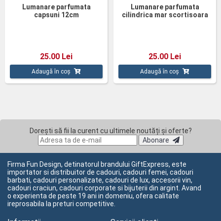
Lumanare parfumata
Lumanare parfumata
capsuni 12cm
cilindrica mar scortisoara
12cm
25.00 Lei
25.00 Lei
Adaugă în coș
Adaugă în coș
Dorești să fii la curent cu ultimele noutăți și oferte?
Abonare
Firma Fun Design, detinatorul brandului GiftExpress, este
importator si distribuitor de cadouri, cadouri femei, cadouri
barbati, cadouri personalizate, cadouri de lux, accesorii vin,
cadouri craciun, cadouri corporate si bijuterii din argint. Avand
o experienta de peste 19 ani in domeniu, ofera calitate
ireprosabila la preturi competitive.