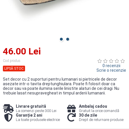
46.00 Lei
Cod produs
0 recenzii
LIPSĂ STOC
Scrie o recenzie
Set decor cu 2 suporturi pentru lumanari si pietricele de decor
asezate intr-o tavita dreptunghiulara. Poate fi folosit doar ca
decor sau va poate ilumina serile linistite alaturi de cei dragi. Nu
trebuie lasat nesupravegheat in timpul arderii lumanarii.
Livrare gratuită
Ambalaj cadou
La comenzi peste 300 Lei
Gratuit la orice comandă
Garanție 2 ani
30 de zile
La toate produsele electrice
Drept de returnare produse