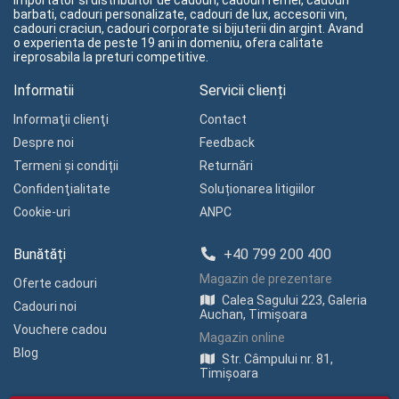
importator si distribuitor de cadouri, cadouri femei, cadouri
barbati, cadouri personalizate, cadouri de lux, accesorii vin,
cadouri craciun, cadouri corporate si bijuterii din argint. Avand
o experienta de peste 19 ani in domeniu, ofera calitate
ireprosabila la preturi competitive.
Informatii
Servicii clienți
Informaţii clienţi
Contact
Despre noi
Feedback
Termeni și condiții
Returnări
Confidenţialitate
Soluționarea litigiilor
Cookie-uri
ANPC
Bunătăți
+40 799 200 400
Magazin de prezentare
Oferte cadouri
Calea Sagului 223, Galeria
Cadouri noi
Auchan, Timișoara
Vouchere cadou
Magazin online
Blog
Str. Câmpului nr. 81,
Timișoara