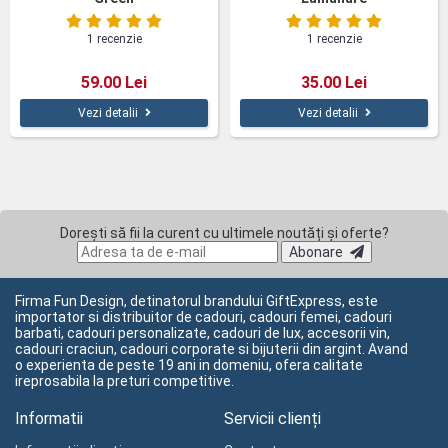
1 recenzie
1 recenzie
59.00 Lei
35.00 Lei
Vezi detalii
Vezi detalii
Dorești să fii la curent cu ultimele noutăți și oferte?
Abonare
Firma Fun Design, detinatorul brandului GiftExpress, este
importator si distribuitor de cadouri, cadouri femei, cadouri
barbati, cadouri personalizate, cadouri de lux, accesorii vin,
cadouri craciun, cadouri corporate si bijuterii din argint. Avand
o experienta de peste 19 ani in domeniu, ofera calitate
ireprosabila la preturi competitive.
Informatii
Servicii clienți