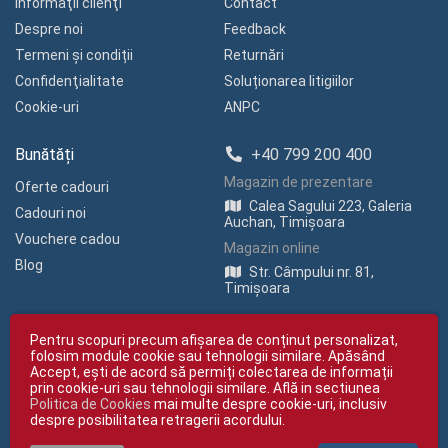
Informaţii clienţi
Contact
Despre noi
Feedback
Termeni și condiții
Returnări
Confidenţialitate
Soluționarea litigiilor
Cookie-uri
ANPC
Bunătăți
+40 799 200 400
Magazin de prezentare
Oferte cadouri
Calea Sagului 223, Galeria
Cadouri noi
Auchan, Timișoara
Vouchere cadou
Magazin online
Blog
Str. Câmpului nr. 81,
Timișoara
Pentru scopuri precum afișarea de conținut personalizat,
folosim module cookie sau tehnologii similare. Apăsând
Accept, ești de acord să permiți colectarea de informații
prin cookie-uri sau tehnologii similare. Află in sectiunea
Politica de Cookies
mai multe despre cookie-uri, inclusiv
Copyright © giftexpress.ro | Toate drepturile rezervate
despre posibilitatea retragerii acordului.
giftexpress.ro aparține de Fun Design SRL (CUI RO 15651694, Nr. Reg. Com.
J35/1813/2003).