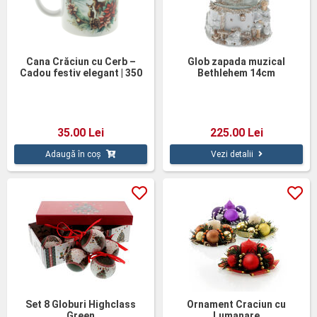
Cana Crăciun cu Cerb –
Glob zapada muzical
Cadou festiv elegant | 350
Bethlehem 14cm
ml
35.00 Lei
225.00 Lei
Adaugă în coș
Vezi detalii
Set 8 Globuri Highclass
Ornament Craciun cu
Green
Lumanare