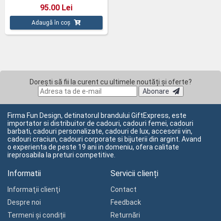
95.00 Lei
Adaugă în coș
Dorești să fii la curent cu ultimele noutăți și oferte?
Abonare
Firma Fun Design, detinatorul brandului GiftExpress, este
importator si distribuitor de cadouri, cadouri femei, cadouri
barbati, cadouri personalizate, cadouri de lux, accesorii vin,
cadouri craciun, cadouri corporate si bijuterii din argint. Avand
o experienta de peste 19 ani in domeniu, ofera calitate
ireprosabila la preturi competitive.
Informatii
Servicii clienți
Informaţii clienţi
Contact
Despre noi
Feedback
Termeni și condiții
Returnări