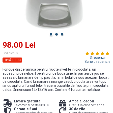
98.00 Lei
Cod produs
3 recenzii
LIPSĂ STOC
Scrie o recenzie
Fondue din ceramica pentru fructe invelite in ciocolata, un
accesoriu de nelipsit pentru orice bucatarie. In partea de jos se
aseaza o lumanare de tip pastila, iar in bolul de sus asezam bucati
de ciocolata. Cand lumanarea incinge vasul, ciocolata se va topi,
iar cu ajutorul furculitelor trecem bucatile de fructe prin ciocolata
calda. Dimensiuni 12x12x16 cm. Contine 4 furculite metalice.
Livrare gratuită
Ambalaj cadou
La comenzi peste 300 Lei
Gratuit la orice comandă
Garanție 2 ani
30 de zile
La toate produsele electrice
Drept de returnare produse