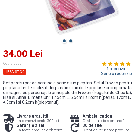
34.00 Lei
Cod produs
1 recenzie
LIPSĂ STOC
Scrie o recenzie
Set pentru par ce contine o perie si un pieptan. Setul Frozen pentru
pieptanat este realizat din plastic si ambele produse au imprimata
o imagine cu personajele principale din Frozen (Regatul de Gheata),
Elsa si Anna. Dimensiuni: 17.5cm L, 5.5cm l si 2cm h(peria), 17cm L,
4.5cm l si 0.2cm h(pieptanul).
Livrare gratuită
Ambalaj cadou
La comenzi peste 300 Lei
Gratuit la orice comandă
Garanție 2 ani
30 de zile
La toate produsele electrice
Drept de returnare produse