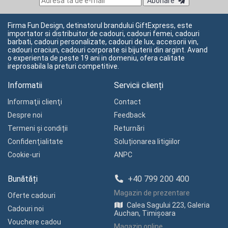
Abonare
Firma Fun Design, detinatorul brandului GiftExpress, este
importator si distribuitor de cadouri, cadouri femei, cadouri
barbati, cadouri personalizate, cadouri de lux, accesorii vin,
cadouri craciun, cadouri corporate si bijuterii din argint. Avand
o experienta de peste 19 ani in domeniu, ofera calitate
ireprosabila la preturi competitive.
Informatii
Servicii clienți
Informaţii clienţi
Contact
Despre noi
Feedback
Termeni și condiții
Returnări
Confidenţialitate
Soluționarea litigiilor
Cookie-uri
ANPC
Bunătăți
+40 799 200 400
Magazin de prezentare
Oferte cadouri
Calea Sagului 223, Galeria
Cadouri noi
Auchan, Timișoara
Vouchere cadou
Magazin online