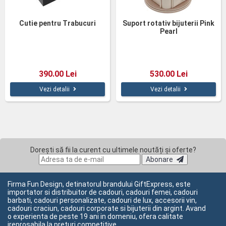
Cutie pentru Trabucuri
Suport rotativ bijuterii Pink
Pearl
390.00 Lei
530.00 Lei
Vezi detalii
Vezi detalii
Dorești să fii la curent cu ultimele noutăți și oferte?
Abonare
Firma Fun Design, detinatorul brandului GiftExpress, este
importator si distribuitor de cadouri, cadouri femei, cadouri
barbati, cadouri personalizate, cadouri de lux, accesorii vin,
cadouri craciun, cadouri corporate si bijuterii din argint. Avand
o experienta de peste 19 ani in domeniu, ofera calitate
ireprosabila la preturi competitive.