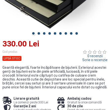
330.00 Lei
Cod produs
0 recenzii
LIPSĂ STOC
Scrie o recenzie
Geantă elegantă, foarte încăpătoare de bijuterii. Exteriorul acestei
genţi de bijuterii este din piele artificială, lucioasă, în stil piele
crocodil. Interiorul este căptuşit cu catifea de culoare crem
deschis. Această cutie de depozitare are loc special pentru inele,
brăţări, cercei sau seturi şi are 3 sertare universale în care se pot
pune orice fel de bijuterii. Interiorul capacului este dotat cu oglindă.
Livrare gratuită
Ambalaj cadou
La comenzi peste 300 Lei
Gratuit la orice comandă
Garanție 2 ani
30 de zile
La toate produsele electrice
Drept de returnare produse