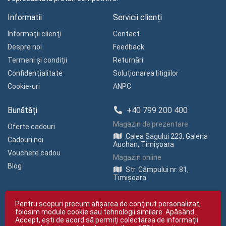
Informatii
Servicii clienți
Informaţii clienţi
Contact
Despre noi
Feedback
Termeni și condiții
Returnări
Confidenţialitate
Soluționarea litigiilor
Cookie-uri
ANPC
Bunătăți
+40 799 200 400
Magazin de prezentare
Oferte cadouri
Calea Sagului 223, Galeria
Cadouri noi
Auchan, Timișoara
Vouchere cadou
Magazin online
Blog
Str. Câmpului nr. 81,
Timișoara
Pentru scopuri precum afișarea de conținut personalizat,
folosim module cookie sau tehnologii similare. Apăsând
Accept, ești de acord să permiți colectarea de informații