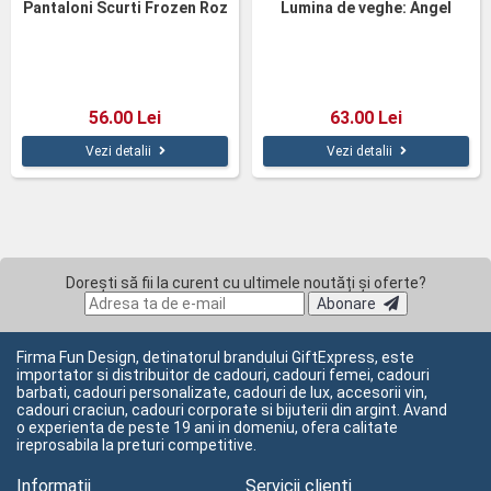
Pantaloni Scurti Frozen Roz
Lumina de veghe: Angel
56.00 Lei
63.00 Lei
Vezi detalii
Vezi detalii
Dorești să fii la curent cu ultimele noutăți și oferte?
Abonare
Firma Fun Design, detinatorul brandului GiftExpress, este
importator si distribuitor de cadouri, cadouri femei, cadouri
barbati, cadouri personalizate, cadouri de lux, accesorii vin,
cadouri craciun, cadouri corporate si bijuterii din argint. Avand
o experienta de peste 19 ani in domeniu, ofera calitate
ireprosabila la preturi competitive.
Informatii
Servicii clienți