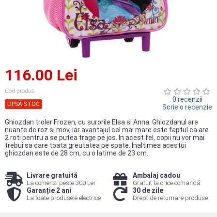
116.00 Lei
Cod produs
0 recenzii
LIPSĂ STOC
Scrie o recenzie
Ghiozdan troler Frozen, cu surorile Elsa si Anna. Ghiozdanul are
nuante de roz si mov, iar avantajul cel mai mare este faptul ca are
2 roti pentru a se putea trage pe jos. In acest fel, copii nu vor mai
trebui sa care toata greutatea pe spate. Inaltimea acestui
ghiozdan este de 28 cm, cu o latime de 23 cm.
Livrare gratuită
Ambalaj cadou
La comenzi peste 300 Lei
Gratuit la orice comandă
Garanție 2 ani
30 de zile
La toate produsele electrice
Drept de returnare produse