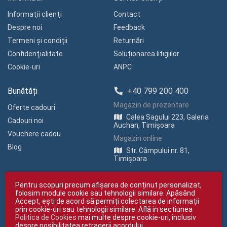
Informaţii clienţi
Contact
Despre noi
Feedback
Termeni și condiții
Returnări
Confidenţialitate
Soluționarea litigiilor
Cookie-uri
ANPC
Bunătăți
+40 799 200 400
Magazin de prezentare
Oferte cadouri
Calea Sagului 223, Galeria
Cadouri noi
Auchan, Timișoara
Vouchere cadou
Magazin online
Blog
Str. Câmpului nr. 81,
Timișoara
Pentru scopuri precum afișarea de conținut personalizat,
folosim module cookie sau tehnologii similare. Apăsând
Accept, ești de acord să permiți colectarea de informații
prin cookie-uri sau tehnologii similare. Află in sectiunea
Politica de Cookies
mai multe despre cookie-uri, inclusiv
Copyright © giftexpress.ro | Toate drepturile rezervate
despre posibilitatea retragerii acordului.