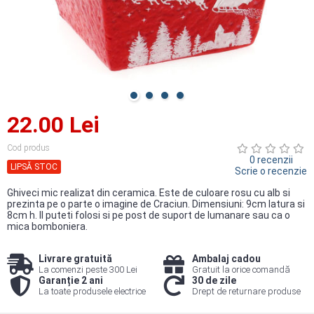
22.00 Lei
Cod produs
0 recenzii
LIPSĂ STOC
Scrie o recenzie
Ghiveci mic realizat din ceramica. Este de culoare rosu cu alb si
prezinta pe o parte o imagine de Craciun. Dimensiuni: 9cm latura si
8cm h. Il puteti folosi si pe post de suport de lumanare sau ca o
mica bomboniera.
Livrare gratuită
Ambalaj cadou
La comenzi peste 300 Lei
Gratuit la orice comandă
Garanție 2 ani
30 de zile
La toate produsele electrice
Drept de returnare produse