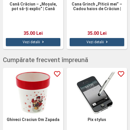
Cană Crăciun – „Moșule,
Cana Grinch „Piticii mei” –
pot să-ți explic” | Cană
Cadou haios de Crăciun |
personalizată 350 ml
350 ml
35.00 Lei
35.00 Lei
Vezi detalii
Vezi detalii
Cumpărate frecvent împreună
Ghiveci Craciun Om Zapada
Pix stylus