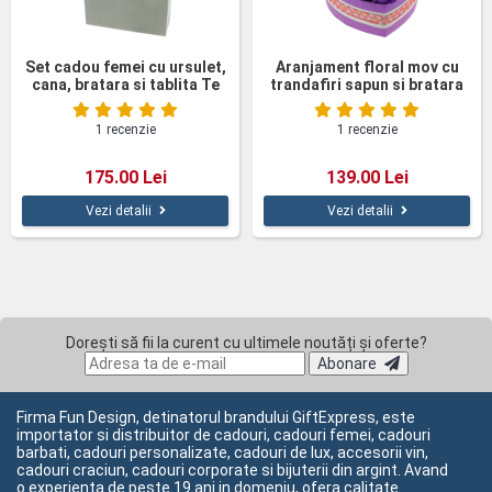
Set cadou femei cu ursulet,
Aranjament floral mov cu
cana, bratara si tablita Te
trandafiri sapun si bratara
iubesc
charms
1 recenzie
1 recenzie
175.00 Lei
139.00 Lei
Vezi detalii
Vezi detalii
Dorești să fii la curent cu ultimele noutăți și oferte?
Abonare
Firma Fun Design, detinatorul brandului GiftExpress, este
importator si distribuitor de cadouri, cadouri femei, cadouri
barbati, cadouri personalizate, cadouri de lux, accesorii vin,
cadouri craciun, cadouri corporate si bijuterii din argint. Avand
o experienta de peste 19 ani in domeniu, ofera calitate