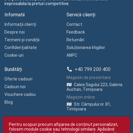
ireprosabila la preturi competitive.
Informatii
Servicii clienți
Informaţii clienţi
Contact
Despre noi
Feedback
Termeni și condiții
Returnări
Confidenţialitate
Soluționarea litigiilor
Cookie-uri
ANPC
Bunătăți
+40 799 200 400
Magazin de prezentare
Oferte cadouri
Calea Sagului 223, Galeria
Cadouri noi
Auchan, Timișoara
Vouchere cadou
Magazin online
Blog
Str. Câmpului nr. 81,
Timișoara
Pentru scopuri precum afișarea de conținut personalizat,
folosim module cookie sau tehnologii similare. Apăsând