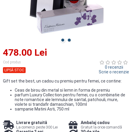
478.00 Lei
Cod produs
0 recenzii
LIPSĂ STOC
Scrie o recenzie
Gift set the best, un cadou cu premiu pentru femei, ce contine:
Ceas de birou din metal si lemn in forma de premiu
parfum Luxury Collection pentru femei, cu o combinatie de
note romantice ale lemnului de santal, patchouli, mure,
violete si trandafir damaschian, 100ml
sampanie Matini Asti, 750 ml
Livrare gratuită
Ambalaj cadou
La comenzi peste 300 Lei
Gratuit la orice comandă
Garanție 2 ani
30 de zile