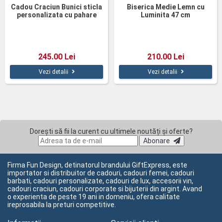
Cadou Craciun Bunici sticla
Biserica Medie Lemn cu
personalizata cu pahare
Luminita 47 cm
245.00 Lei
210.00 Lei
Vezi detalii
Vezi detalii
Dorești să fii la curent cu ultimele noutăți și oferte?
Abonare
Firma Fun Design, detinatorul brandului GiftExpress, este
importator si distribuitor de cadouri, cadouri femei, cadouri
barbati, cadouri personalizate, cadouri de lux, accesorii vin,
cadouri craciun, cadouri corporate si bijuterii din argint. Avand
o experienta de peste 19 ani in domeniu, ofera calitate
ireprosabila la preturi competitive.