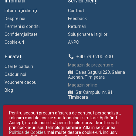
Informatii
Servicii clienți
Informaţii clienţi
Contact
Despre noi
Feedback
Termeni și condiții
Returnări
Confidenţialitate
Soluționarea litigiilor
Cookie-uri
ANPC
Bunătăți
+40 799 200 400
Magazin de prezentare
Oferte cadouri
Calea Sagului 223, Galeria
Cadouri noi
Auchan, Timișoara
Vouchere cadou
Magazin online
Blog
Str. Câmpului nr. 81,
Timișoara
Pentru scopuri precum afișarea de conținut personalizat,
folosim module cookie sau tehnologii similare. Apăsând
Accept, ești de acord să permiți colectarea de informații
prin cookie-uri sau tehnologii similare. Află in sectiunea
Politica de Cookies
mai multe despre cookie-uri, inclusiv
Copyright © giftexpress.ro | Toate drepturile rezervate