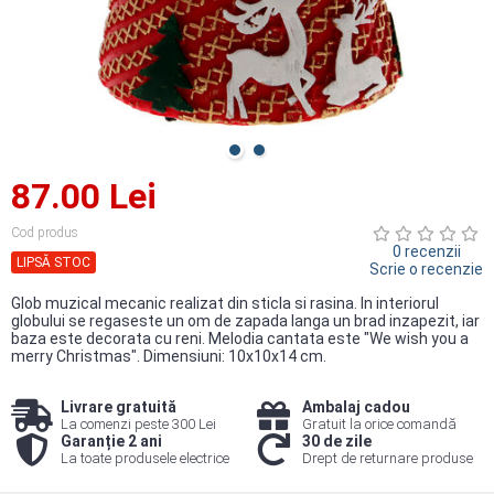
87.00 Lei
Cod produs
0 recenzii
LIPSĂ STOC
Scrie o recenzie
Glob muzical mecanic realizat din sticla si rasina. In interiorul
globului se regaseste un om de zapada langa un brad inzapezit, iar
baza este decorata cu reni. Melodia cantata este "We wish you a
merry Christmas". Dimensiuni: 10x10x14 cm.
Livrare gratuită
Ambalaj cadou
La comenzi peste 300 Lei
Gratuit la orice comandă
Garanție 2 ani
30 de zile
La toate produsele electrice
Drept de returnare produse