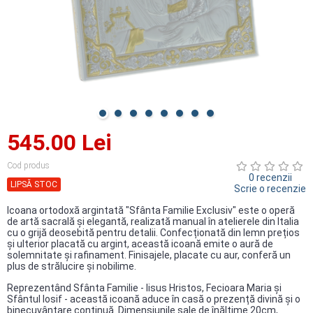
545.00 Lei
Cod produs
0 recenzii
LIPSĂ STOC
Scrie o recenzie
Icoana ortodoxă argintată "Sfânta Familie Exclusiv" este o operă
de artă sacrală și elegantă, realizată manual în atelierele din Italia
cu o grijă deosebită pentru detalii. Confecționată din lemn prețios
și ulterior placată cu argint, această icoană emite o aură de
solemnitate și rafinament. Finisajele, placate cu aur, conferă un
plus de strălucire și nobilime.
Reprezentând Sfânta Familie - Iisus Hristos, Fecioara Maria și
Sfântul Iosif - această icoană aduce în casă o prezență divină și o
binecuvântare continuă. Dimensiunile sale de înălțime 20cm,