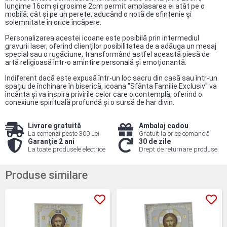
lungime 16cm și grosime 2cm permit amplasarea ei atât pe o
mobilă, cât și pe un perete, aducând o notă de sfințenie și
solemnitate în orice încăpere.
Personalizarea acestei icoane este posibilă prin intermediul
gravurii laser, oferind clienților posibilitatea de a adăuga un mesaj
special sau o rugăciune, transformând astfel această piesă de
artă religioasă într-o amintire personală și emoționantă.
Indiferent dacă este expusă într-un loc sacru din casă sau într-un
spațiu de închinare în biserică, icoana "Sfânta Familie Exclusiv" va
încânta și va inspira privirile celor care o contemplă, oferind o
conexiune spirituală profundă și o sursă de har divin.
Livrare gratuită
Ambalaj cadou
La comenzi peste 300 Lei
Gratuit la orice comandă
Garanție 2 ani
30 de zile
La toate produsele electrice
Drept de returnare produse
Produse similare