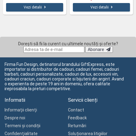
Vezi detalii
Vezi detalii
Dorești să fii la curent cu ultimele noutăți și oferte?
Abonare
Firma Fun Design, detinatorul brandului GiftExpress, este
importator si distribuitor de cadouri, cadouri femei, cadouri
barbati, cadouri personalizate, cadouri de lux, accesorii vin,
cadouri craciun, cadouri corporate si bijuterii din argint. Avand
o experienta de peste 19 ani in domeniu, ofera calitate
ireprosabila la preturi competitive.
Informatii
Servicii clienți
Informaţii clienţi
Contact
Despre noi
Feedback
Termeni și condiții
Returnări
Confidenţialitate
Soluționarea litigiilor