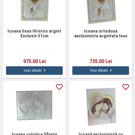
Icoana Iisus Hristos argint
Icoana ortodoxa
Exclusiv 31cm
exclusivista argintata Isus
26cm
975.00 Lei
735.00 Lei
Vezi detalii
Vezi detalii
Icoana catolica Sfanta
Icoană exclusivistă cu