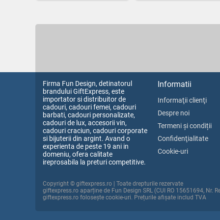
Firma Fun Design, detinatorul
Informatii
brandului GiftExpress, este
importator si distribuitor de
Informaţii clienţi
cadouri, cadouri femei, cadouri
Despre noi
barbati, cadouri personalizate,
cadouri de lux, accesorii vin,
Termeni și condiții
cadouri craciun, cadouri corporate
si bijuterii din argint. Avand o
Confidenţialitate
experienta de peste 19 ani in
Cookie-uri
domeniu, ofera calitate
ireprosabila la preturi competitive.
Copyright © giftexpress.ro | Toate drepturile rezervate
giftexpress.ro aparține de Fun Design SRL (CUI RO 15651694, Nr. 
giftexpress.ro folosește cookie-uri. Prețurile afișate includ TVA