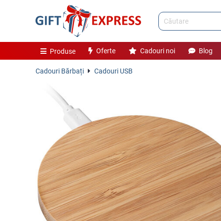
Oferte
Cadouri noi
Blog
Produse
Cadouri Bărbați
Cadouri USB