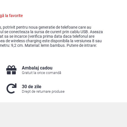
ă la favorite
s, potrivit pentru noua generatie de telefoane care au
vul se conecteaza la sursa de curent prin cablu USB. Aseaza
mat sa se incarce (verifica prima data daca telefonul are
ea de wireless charging este disponibila la versiunea 8 sau
metru: 9,2 cm. Material: lemn bambus. Putere de intrare:
Ambalaj cadou
Gratuit la orice comandă
30 de zile
Drept de returnare produse