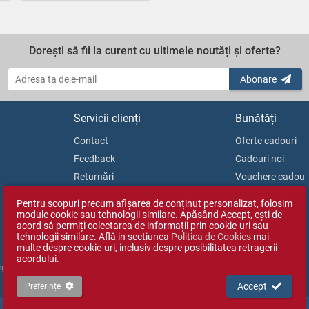
Dorești să fii la curent cu ultimele noutăți și oferte?
Abonare
Servicii clienți
Bunătăți
Contact
Oferte cadouri
Feedback
Cadouri noi
Returnări
Vouchere cadou
Soluționarea litigiilor
Blog
Pentru scopuri precum afișarea de conținut personalizat, folosim
ANPC
module cookie sau tehnologii similare. Apăsând Accept, ești de
acord să permiți colectarea de informații prin cookie-uri sau
tehnologii similare. Află in sectiunea
Politica de Cookies
mai
multe despre cookie-uri, inclusiv despre posibilitatea retragerii
acordului.
Reg. Com. J35/1813/2003).
Accept
Preferințe