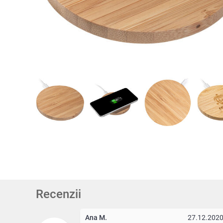
Recenzii
Ana M.
27.12.202