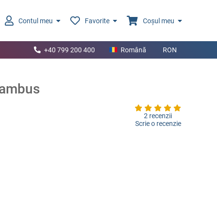
Contul meu
Favorite
Coșul meu
+40 799 200 400
Română
RON
 Bambus
2 recenzii
Scrie o recenzie