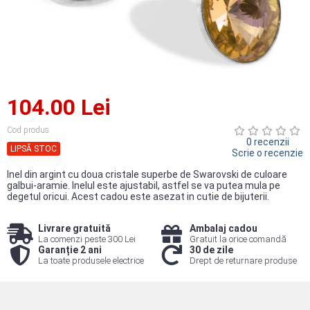
104.00 Lei
Cod produs
0 recenzii
LIPSĂ STOC
Scrie o recenzie
Inel din argint cu doua cristale superbe de Swarovski de culoare
galbui-aramie. Inelul este ajustabil, astfel se va putea mula pe
degetul oricui. Acest cadou este asezat in cutie de bijuterii.
Livrare gratuită
Ambalaj cadou
La comenzi peste 300 Lei
Gratuit la orice comandă
Garanție 2 ani
30 de zile
La toate produsele electrice
Drept de returnare produse