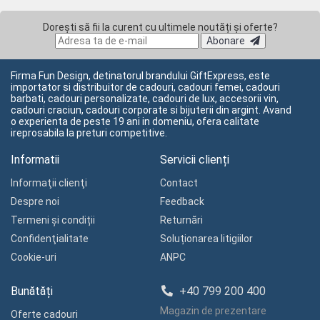
Dorești să fii la curent cu ultimele noutăți și oferte?
Abonare
Firma Fun Design, detinatorul brandului GiftExpress, este
importator si distribuitor de cadouri, cadouri femei, cadouri
barbati, cadouri personalizate, cadouri de lux, accesorii vin,
cadouri craciun, cadouri corporate si bijuterii din argint. Avand
o experienta de peste 19 ani in domeniu, ofera calitate
ireprosabila la preturi competitive.
Informatii
Servicii clienți
Informaţii clienţi
Contact
Despre noi
Feedback
Termeni și condiții
Returnări
Confidenţialitate
Soluționarea litigiilor
Cookie-uri
ANPC
Bunătăți
+40 799 200 400
Magazin de prezentare
Oferte cadouri